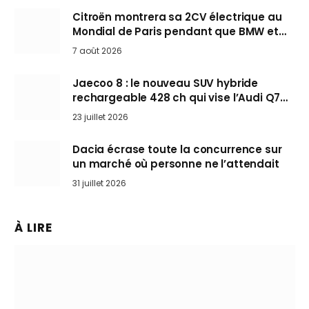
Citroën montrera sa 2CV électrique au
Mondial de Paris pendant que BMW et
Mini désertent le salon
7 août 2026
Jaecoo 8 : le nouveau SUV hybride
rechargeable 428 ch qui vise l’Audi Q7
arrive en Europe cet automne
23 juillet 2026
Dacia écrase toute la concurrence sur
un marché où personne ne l’attendait
31 juillet 2026
À LIRE