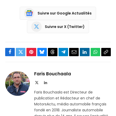
Suivre sur Google Actualités
Suivre sur X (Twitter)
Facebook
Twitter
Pinterest
Bluesky
Threads
Partager
Email
LinkedIn
WhatsApp
Copi
sur
le
Telegram
lien
Faris Bouchaala
X
LinkedIn
(Twitter)
Faris Bouchaala est Directeur de
publication et Rédacteur en chef de
MotorsActu, média automobile français
fondé en 2018. Journaliste automobile