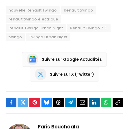
nouvelle Renault Twingo
Renault twingo
renault twingo électrique
Renault Twingo Urban Night
Renault Twingo Z.E.
twingo
Twingo Urban Night
Suivre sur Google Actualités
Suivre sur X (Twitter)
Facebook
Twitter
Pinterest
Bluesky
Threads
Partager
Email
LinkedIn
WhatsApp
Copi
sur
le
Telegram
lien
Faris Bouchaala