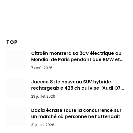
TOP
Citroën montrera sa 2CV électrique au
Mondial de Paris pendant que BMW et
Mini désertent le salon
7 août 2026
Jaecoo 8 : le nouveau SUV hybride
rechargeable 428 ch qui vise l’Audi Q7
arrive en Europe cet automne
23 juillet 2026
Dacia écrase toute la concurrence sur
un marché où personne ne l’attendait
31 juillet 2026