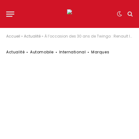
Accueil
»
Actualité
»
À l’occasion des 30 ans de Twingo : Renault lance « reinvent Twingo » invitant les participants à imaginer leur propre Twingo grâce à l’intelligence artificielle
Actualité
Automobile
International
Marques