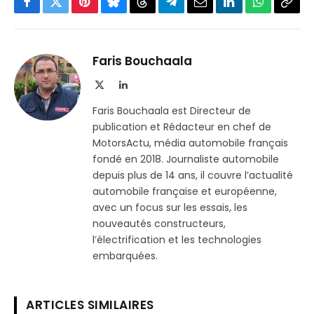
Facebook
Twitter
Pinterest
Bluesky
Threads
Partager
Email
LinkedIn
WhatsApp
Copi
sur
le
Telegram
lien
Faris Bouchaala
X
LinkedIn
(Twitter)
Faris Bouchaala est Directeur de
publication et Rédacteur en chef de
MotorsActu, média automobile français
fondé en 2018. Journaliste automobile
depuis plus de 14 ans, il couvre l’actualité
automobile française et européenne,
avec un focus sur les essais, les
nouveautés constructeurs,
l’électrification et les technologies
embarquées.
ARTICLES SIMILAIRES