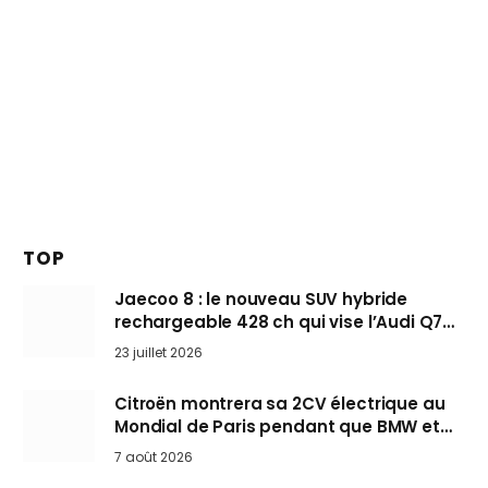
TOP
Jaecoo 8 : le nouveau SUV hybride
rechargeable 428 ch qui vise l’Audi Q7
arrive en Europe cet automne
23 juillet 2026
Citroën montrera sa 2CV électrique au
Mondial de Paris pendant que BMW et
Mini désertent le salon
7 août 2026