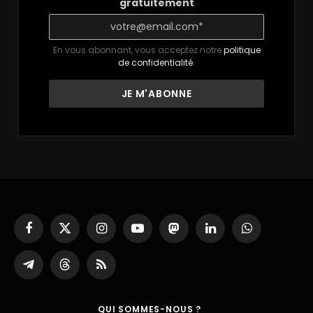
gratuitement
En vous abonnant, vous acceptez notre
politique
de confidentialité
.
Facebook
X
Instagram
YouTube
Mastodon
LinkedIn
WhatsApp
(Twitter)
Partager
Threads
RSS
sur
Telegram
QUI SOMMES-NOUS ?