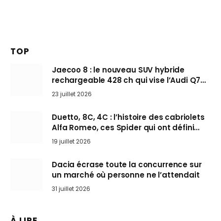
TOP
Jaecoo 8 : le nouveau SUV hybride
rechargeable 428 ch qui vise l’Audi Q7
arrive en Europe cet automne
23 juillet 2026
Duetto, 8C, 4C : l’histoire des cabriolets
Alfa Romeo, ces Spider qui ont défini
l’art de rouler cheveux au vent
19 juillet 2026
Dacia écrase toute la concurrence sur
un marché où personne ne l’attendait
31 juillet 2026
À LIRE