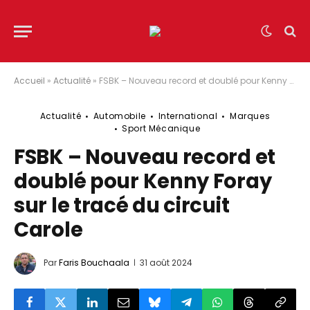
Accueil
»
Actualité
»
FSBK – Nouveau record et doublé pour Kenny Foray sur le tracé du circuit Carole
Actualité
Automobile
International
Marques
Sport Mécanique
FSBK – Nouveau record et
doublé pour Kenny Foray
sur le tracé du circuit
Carole
Par
Faris Bouchaala
31 août 2024