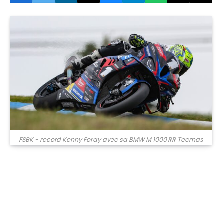
FSBK - record Kenny Foray avec sa BMW M 1000 RR Tecmas