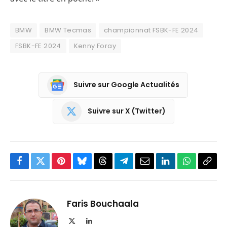
BMW
BMW Tecmas
championnat FSBK-FE 2024
FSBK-FE 2024
Kenny Foray
Suivre sur Google Actualités
Suivre sur X (Twitter)
Facebook
Twitter
Pinterest
Bluesky
Threads
Partager
Email
LinkedIn
WhatsApp
Copi
sur
le
Telegram
lien
Faris Bouchaala
X
LinkedIn