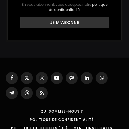
En vous abonnant, vous acceptez notre
politique
de confidentialité
.
Facebook
X
Instagram
YouTube
Mastodon
LinkedIn
WhatsApp
(Twitter)
Partager
Threads
RSS
sur
Telegram
QUI SOMMES-NOUS ?
POLITIQUE DE CONFIDENTIALITÉ
POLITIQUE DE COOKIES (UE)
MENTIONS LÉGALES