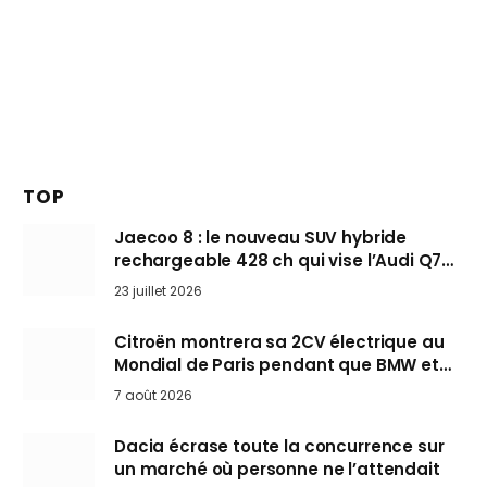
TOP
Jaecoo 8 : le nouveau SUV hybride
rechargeable 428 ch qui vise l’Audi Q7
arrive en Europe cet automne
23 juillet 2026
Citroën montrera sa 2CV électrique au
Mondial de Paris pendant que BMW et
Mini désertent le salon
7 août 2026
Dacia écrase toute la concurrence sur
un marché où personne ne l’attendait