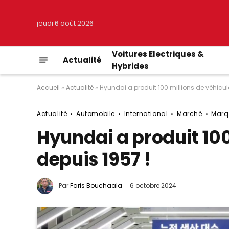
jeudi 6 août 2026
Voitures Electriques &
Actualité
Hybrides
Accueil
»
Actualité
»
Hyundai a produit 100 millions de véhicul
Actualité
Automobile
International
Marché
Marq
Hyundai a produit 100
depuis 1957 !
Par
Faris Bouchaala
6 octobre 2024