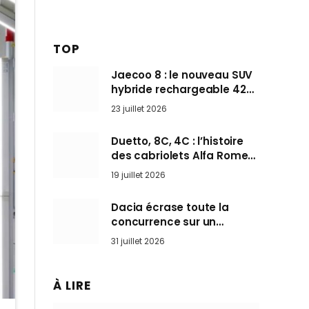
TOP
Jaecoo 8 : le nouveau SUV
hybride rechargeable 428
ch qui vise l’Audi Q7 arrive
23 juillet 2026
en Europe cet automne
Duetto, 8C, 4C : l’histoire
des cabriolets Alfa Romeo,
ces Spider qui ont défini
19 juillet 2026
l’art de rouler cheveux au
vent
Dacia écrase toute la
concurrence sur un
marché où personne ne
31 juillet 2026
l’attendait
À LIRE