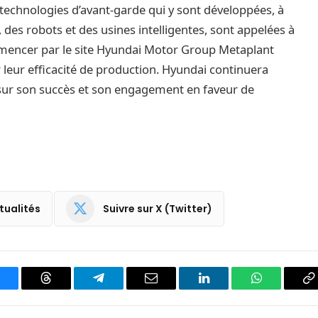
technologies d’avant-garde qui y sont développées, à
AI), des robots et des usines intelligentes, sont appelées à
mmencer par le site Hyundai Motor Group Metaplant
eur efficacité de production. Hyundai continuera
 sur son succès et son engagement en faveur de
tualités
Suivre sur X (Twitter)
luesky
Threads
Partager
Email
LinkedIn
WhatsApp
C
sur
le