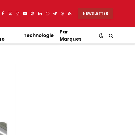
NEWSLETTER
Facebook
X
Instagram
YouTube
Mastodon
LinkedIn
WhatsApp
Partager
Threads
RSS
(Twitter)
sur
Telegram
Par
Technologie
ue
Marques