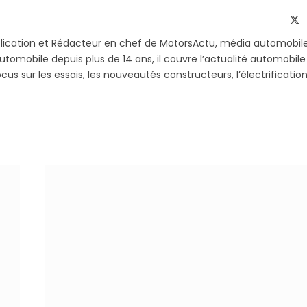
Telegram
li
X
(T
blication et Rédacteur en chef de MotorsActu, média automobil
utomobile depuis plus de 14 ans, il couvre l’actualité automobile
s sur les essais, les nouveautés constructeurs, l’électrification