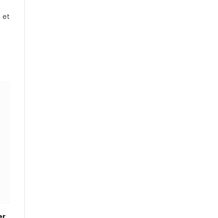
 et
er