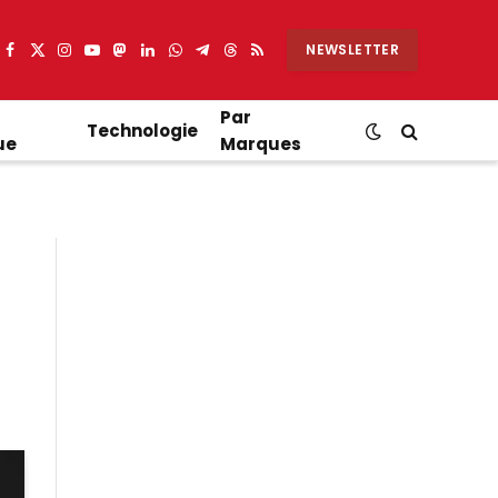
NEWSLETTER
Facebook
X
Instagram
YouTube
Mastodon
LinkedIn
WhatsApp
Partager
Threads
RSS
(Twitter)
sur
Telegram
Par
Technologie
ue
Marques