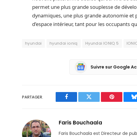
permet une plus grande souplesse de dével
dynamiques, une plus grande autonomie et pr
d’espace intérieur, tant pour les occupants q
hyundai
hyundai ioniq
Hyundai IONIQ 5
IONI
Suivre sur Google Ac
PARTAGER.
Facebook
Twitter
Pinterest
B
Faris Bouchaala
Faris Bouchaala est Directeur de pu