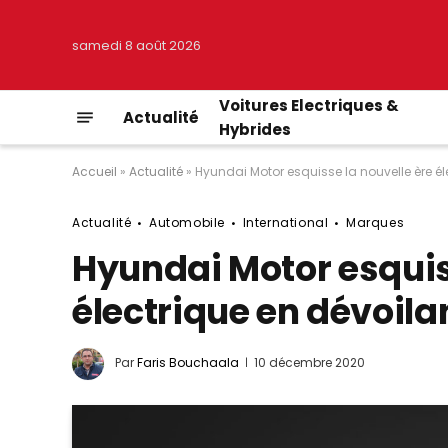
samedi 8 août 2026
Voitures Electriques &
Actualité
Hybrides
Accueil
»
Actualité
»
Hyundai Motor esquisse la nouvelle ère él
Actualité
Automobile
International
Marques
Hyundai Motor esquis
électrique en dévoila
Par
Faris Bouchaala
10 décembre 2020