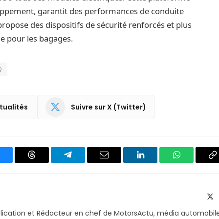
oppement, garantit des performances de conduite
opose des dispositifs de sécurité renforcés et plus
ue pour les bagages.
Q
tualités
Suivre sur X (Twitter)
luesky
Threads
Partager
Email
LinkedIn
WhatsApp
C
sur
le
Telegram
li
X
(T
blication et Rédacteur en chef de MotorsActu, média automobil