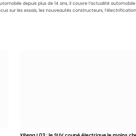
utomobile depuis plus de 14 ans, il couvre l’actualité automobile
s sur les essais, les nouveautés constructeurs, l’électrification
XPeng L03 : le SUV coupé électrique le moins ch