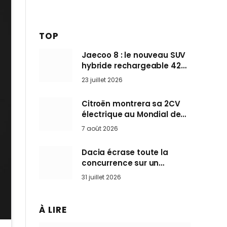
TOP
Jaecoo 8 : le nouveau SUV
hybride rechargeable 428
ch qui vise l’Audi Q7 arrive
23 juillet 2026
en Europe cet automne
Citroën montrera sa 2CV
électrique au Mondial de
Paris pendant que BMW et
7 août 2026
Mini désertent le salon
Dacia écrase toute la
concurrence sur un
marché où personne ne
31 juillet 2026
l’attendait
À LIRE