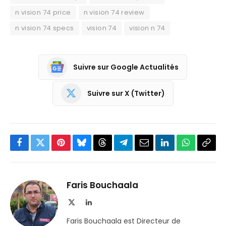
n vision 74 price
n vision 74 review
n vision 74 specs
vision 74
vision n 74
Suivre sur Google Actualités
Suivre sur X (Twitter)
Facebook
Twitter
Pinterest
Bluesky
Threads
Partager
Email
LinkedIn
WhatsApp
Copi
sur
le
Telegram
lien
Faris Bouchaala
X
LinkedIn
(Twitter)
Faris Bouchaala est Directeur de