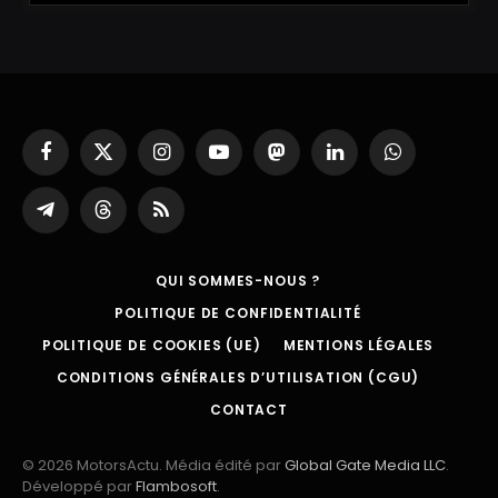
Facebook
X
Instagram
YouTube
Mastodon
LinkedIn
WhatsApp
(Twitter)
Partager
Threads
RSS
sur
Telegram
QUI SOMMES-NOUS ?
POLITIQUE DE CONFIDENTIALITÉ
POLITIQUE DE COOKIES (UE)
MENTIONS LÉGALES
CONDITIONS GÉNÉRALES D’UTILISATION (CGU)
CONTACT
© 2026 MotorsActu. Média édité par
Global Gate Media LLC
.
Développé par
Flambosoft
.