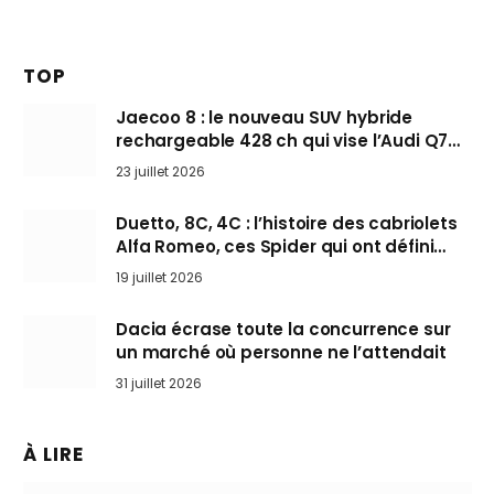
TOP
Jaecoo 8 : le nouveau SUV hybride
rechargeable 428 ch qui vise l’Audi Q7
arrive en Europe cet automne
23 juillet 2026
Duetto, 8C, 4C : l’histoire des cabriolets
Alfa Romeo, ces Spider qui ont défini
l’art de rouler cheveux au vent
19 juillet 2026
Dacia écrase toute la concurrence sur
un marché où personne ne l’attendait
31 juillet 2026
À LIRE