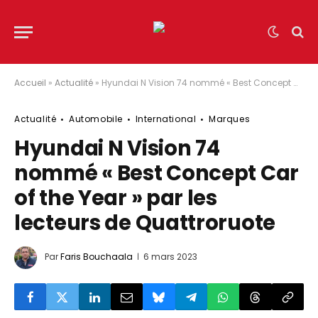
Accueil
»
Actualité
»
Hyundai N Vision 74 nommé « Best Concept Car of the Year » par les lecteurs de Quattroruote
Actualité
Automobile
International
Marques
Hyundai N Vision 74
nommé « Best Concept Car
of the Year » par les
lecteurs de Quattroruote
Par
Faris Bouchaala
6 mars 2023