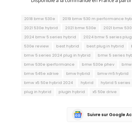
Disponible à la commande en France à parti
2018 bmw 530e
2019 bmw 530 m performance hyb
2021 530e hybrid
2021 bmw 530e
2021 bmw 530
2024 bmw 5 series hybrid
2024 bmw 5 series plug 
530e review
best hybrid
best plug in hybrid
bmw 5 series 2024 plug in hybrid
bmw 5 series hy
bmw 530e iperformance
bmw 530e phev
bmw 
bmw 545e xdrive
bmw hybrid
bmw m5 hybrid
bmw x5 50e hybrid 2024
hybrid
hybrid 5 series
plug in hybrid
plugin hybrid
x5 50e drive
Suivre sur Google Ac