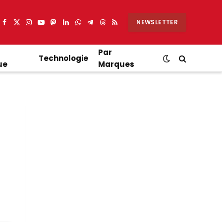
NEWSLETTER
Facebook
X
Instagram
YouTube
Mastodon
LinkedIn
WhatsApp
Partager
Threads
RSS
(Twitter)
sur
Telegram
Par
Technologie
ue
Marques