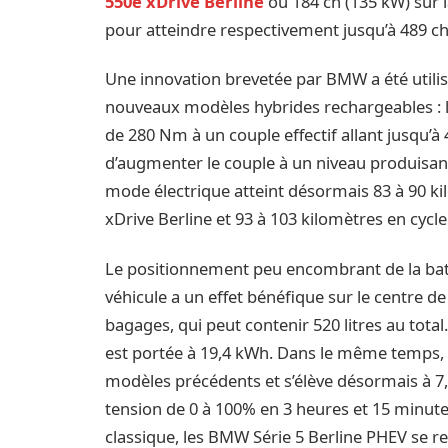
550e xDrive Berline
ou 184 ch (135 kW) sur
pour atteindre respectivement jusqu’à 489 ch
Une innovation brevetée par BMW a été utili
nouveaux modèles hybrides rechargeables : 
de 280 Nm à un couple effectif allant jusqu’
d’augmenter le couple à un niveau produisant
mode électrique atteint désormais 83 à 90 k
xDrive Berline et 93 à 103 kilomètres en cyc
Le positionnement peu encombrant de la bat
véhicule a un effet bénéfique sur le centre de 
bagages, qui peut contenir 520 litres au total.
est portée à 19,4 kWh. Dans le même temps, 
modèles précédents et s’élève désormais à 7,
tension de 0 à 100% en 3 heures et 15 minut
classique, les BMW Série 5 Berline PHEV se 