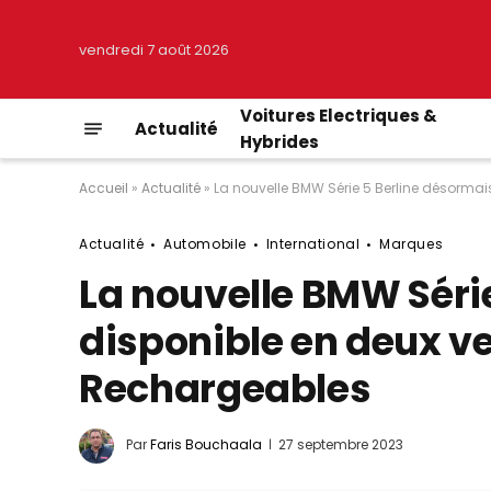
vendredi 7 août 2026
Voitures Electriques &
Actualité
Hybrides
Accueil
»
Actualité
»
La nouvelle BMW Série 5 Berline désorma
Actualité
Automobile
International
Marques
La nouvelle BMW Séri
disponible en deux v
Rechargeables
Par
Faris Bouchaala
27 septembre 2023