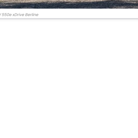
550e xDrive Berline