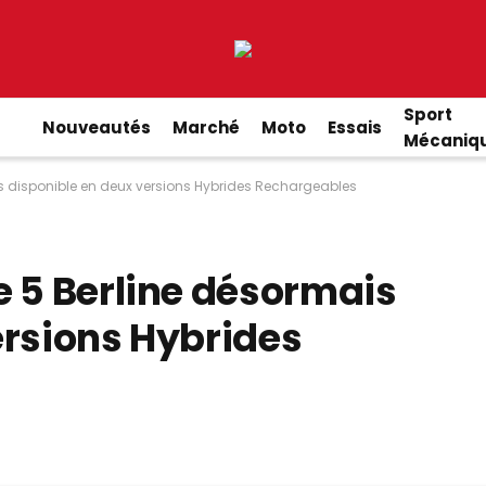
Sport
Nouveautés
Marché
Moto
Essais
Mécaniq
is disponible en deux versions Hybrides Rechargeables
e 5 Berline désormais
ersions Hybrides