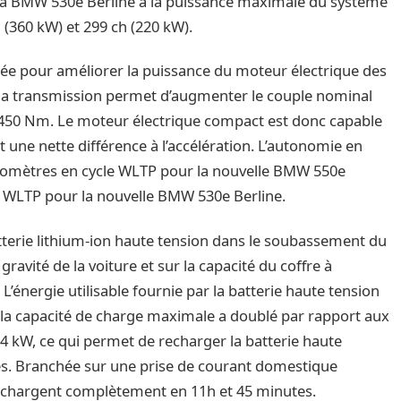
 la BMW 530e Berline à la puissance maximale du système
 (360 kW) et 299 ch (220 kW).
sée pour améliorer la puissance du moteur électrique des
la transmission permet d’augmenter le couple nominal
à 450 Nm. Le moteur électrique compact est donc capable
 une nette différence à l’accélération. L’autonomie en
ilomètres en cycle WLTP pour la nouvelle BMW 550e
le WLTP pour la nouvelle BMW 530e Berline.
terie lithium-ion haute tension dans le soubassement du
gravité de la voiture et sur la capacité du coffre à
 L’énergie utilisable fournie par la batterie haute tension
la capacité de charge maximale a doublé par rapport aux
4 kW, ce qui permet de recharger la batterie haute
es. Branchée sur une prise de courant domestique
rechargent complètement en 11h et 45 minutes.