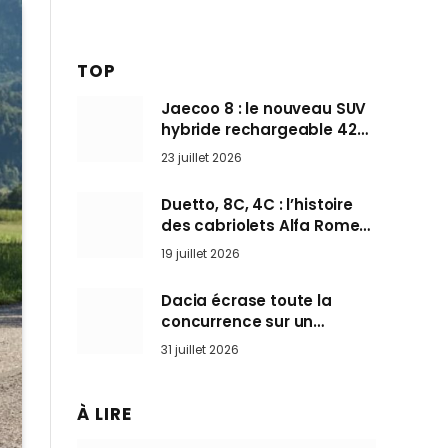
TOP
Jaecoo 8 : le nouveau SUV
hybride rechargeable 428
ch qui vise l’Audi Q7 arrive
23 juillet 2026
en Europe cet automne
Duetto, 8C, 4C : l’histoire
des cabriolets Alfa Romeo,
ces Spider qui ont défini
19 juillet 2026
l’art de rouler cheveux au
vent
Dacia écrase toute la
concurrence sur un
marché où personne ne
31 juillet 2026
l’attendait
À LIRE