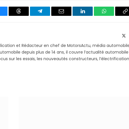
luesky
Threads
Partager
Email
LinkedIn
WhatsApp
C
sur
le
Telegram
li
X
(T
blication et Rédacteur en chef de MotorsActu, média automobil
utomobile depuis plus de 14 ans, il couvre l’actualité automobile
s sur les essais, les nouveautés constructeurs, l’électrification