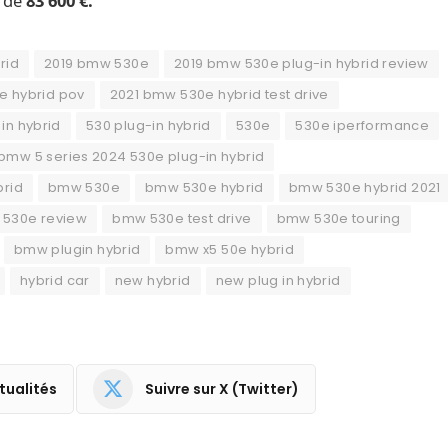
r de
83 600 €.
rid
2019 bmw 530e
2019 bmw 530e plug-in hybrid review
e hybrid pov
2021 bmw 530e hybrid test drive
in hybrid
530 plug-in hybrid
530e
530e iperformance
bmw 5 series 2024 530e plug-in hybrid
brid
bmw 530e
bmw 530e hybrid
bmw 530e hybrid 2021
530e review
bmw 530e test drive
bmw 530e touring
bmw plugin hybrid
bmw x5 50e hybrid
hybrid car
new hybrid
new plug in hybrid
tualités
Suivre sur X (Twitter)