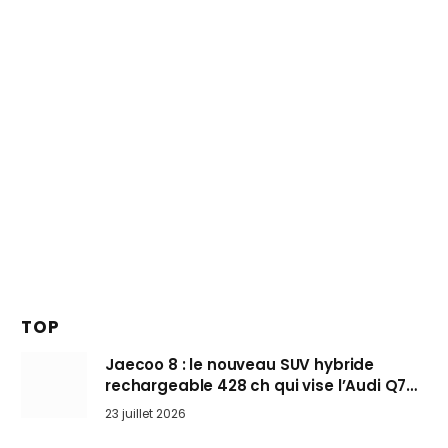
TOP
Jaecoo 8 : le nouveau SUV hybride
rechargeable 428 ch qui vise l’Audi Q7
arrive en Europe cet automne
23 juillet 2026