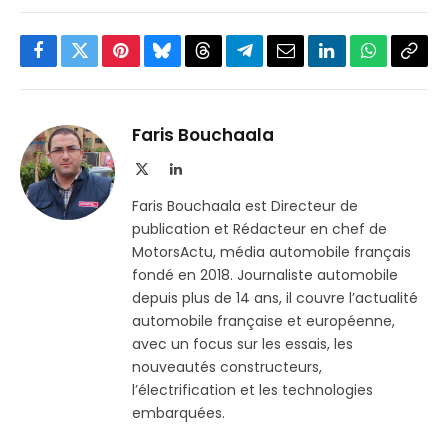
Facebook
Twitter
Pinterest
Bluesky
Threads
Partager
Email
LinkedIn
WhatsApp
Copi
sur
le
Telegram
lien
Faris Bouchaala
X
LinkedIn
(Twitter)
Faris Bouchaala est Directeur de
publication et Rédacteur en chef de
MotorsActu, média automobile français
fondé en 2018. Journaliste automobile
depuis plus de 14 ans, il couvre l’actualité
automobile française et européenne,
avec un focus sur les essais, les
nouveautés constructeurs,
l’électrification et les technologies
embarquées.