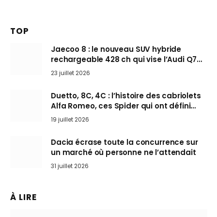
TOP
Jaecoo 8 : le nouveau SUV hybride
rechargeable 428 ch qui vise l’Audi Q7
arrive en Europe cet automne
23 juillet 2026
Duetto, 8C, 4C : l’histoire des cabriolets
Alfa Romeo, ces Spider qui ont défini
l’art de rouler cheveux au vent
19 juillet 2026
Dacia écrase toute la concurrence sur
un marché où personne ne l’attendait
31 juillet 2026
À LIRE