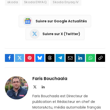
skoda
Skoda ENYAQ
Skoda Enyaq iV
Suivre sur Google Actualités
Suivre sur X (Twitter)
Facebook
Twitter
Pinterest
Bluesky
Threads
Partager
Email
LinkedIn
WhatsApp
Copi
sur
le
Telegram
lien
Faris Bouchaala
X
LinkedIn
(Twitter)
Faris Bouchaala est Directeur de
publication et Rédacteur en chef de
MotorsActu, média automobile français