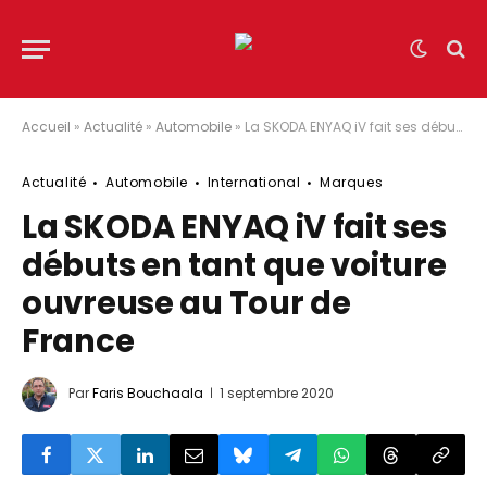
Accueil
»
Actualité
»
Automobile
»
La SKODA ENYAQ iV fait ses débuts en tant que voiture ouvreuse au Tour de France
Actualité
Automobile
International
Marques
La SKODA ENYAQ iV fait ses
débuts en tant que voiture
ouvreuse au Tour de
France
Par
Faris Bouchaala
1 septembre 2020