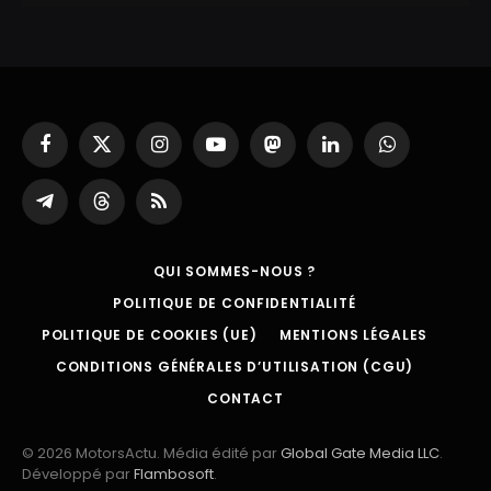
Facebook
X
Instagram
YouTube
Mastodon
LinkedIn
WhatsApp
(Twitter)
Partager
Threads
RSS
sur
Telegram
QUI SOMMES-NOUS ?
POLITIQUE DE CONFIDENTIALITÉ
POLITIQUE DE COOKIES (UE)
MENTIONS LÉGALES
CONDITIONS GÉNÉRALES D’UTILISATION (CGU)
CONTACT
© 2026 MotorsActu. Média édité par
Global Gate Media LLC
.
Développé par
Flambosoft
.