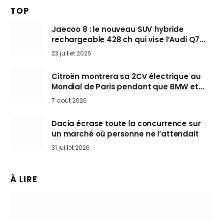
TOP
Jaecoo 8 : le nouveau SUV hybride
rechargeable 428 ch qui vise l’Audi Q7
arrive en Europe cet automne
23 juillet 2026
Citroën montrera sa 2CV électrique au
Mondial de Paris pendant que BMW et
Mini désertent le salon
7 août 2026
Dacia écrase toute la concurrence sur
un marché où personne ne l’attendait
31 juillet 2026
À LIRE