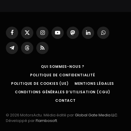
Facebook
X
Instagram
YouTube
Mastodon
LinkedIn
WhatsApp
(Twitter)
Partager
Threads
RSS
sur
Telegram
QUI SOMMES-NOUS ?
POLITIQUE DE CONFIDENTIALITÉ
POLITIQUE DE COOKIES (UE)
MENTIONS LÉGALES
CONDITIONS GÉNÉRALES D’UTILISATION (CGU)
CONTACT
© 2026 MotorsActu. Média édité par
Global Gate Media LLC
.
Développé par
Flambosoft
.