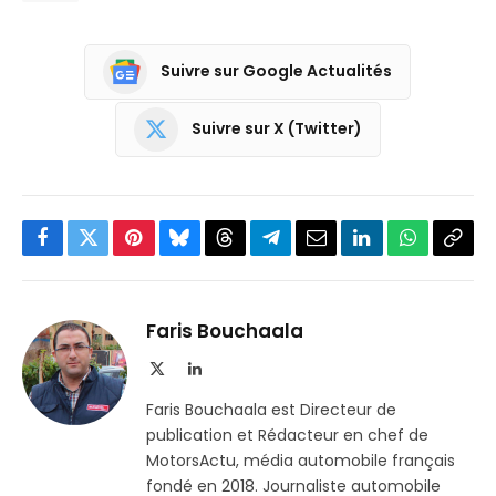
Suivre sur Google Actualités
Suivre sur X (Twitter)
Facebook
Twitter
Pinterest
Bluesky
Threads
Partager
Email
LinkedIn
WhatsApp
Copi
sur
le
Telegram
lien
Faris Bouchaala
X
LinkedIn
(Twitter)
Faris Bouchaala est Directeur de
publication et Rédacteur en chef de
MotorsActu, média automobile français
fondé en 2018. Journaliste automobile