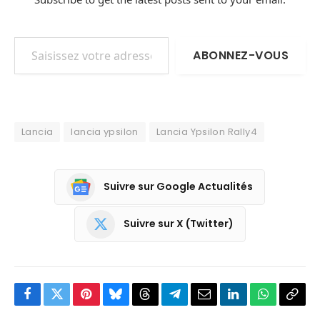
Saisissez votre adresse e-mail…
ABONNEZ-VOUS
Lancia
lancia ypsilon
Lancia Ypsilon Rally4
Suivre sur Google Actualités
Suivre sur X (Twitter)
Facebook
Twitter
Pinterest
Bluesky
Threads
Partager
Email
LinkedIn
WhatsApp
Copi