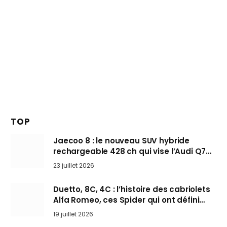
TOP
Jaecoo 8 : le nouveau SUV hybride
rechargeable 428 ch qui vise l’Audi Q7
arrive en Europe cet automne
23 juillet 2026
Duetto, 8C, 4C : l’histoire des cabriolets
Alfa Romeo, ces Spider qui ont défini
l’art de rouler cheveux au vent
19 juillet 2026