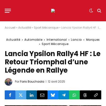
Accueil
»
Actualité
»
Sport Mécanique
»
Lancia Ypsilon Rally4 HF : Le Retour Triomphal d’une Légende en Rallye
Actualité
Automobile
International
Lancia
Marques
Sport Mécanique
Lancia Ypsilon Rally4 HF : Le
Retour Triomphal d’une
Légende en Rallye
Par
Faris Bouchaala
12 avril 2025