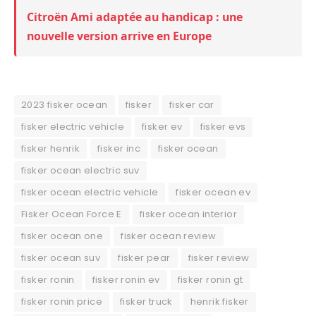
Citroën Ami adaptée au handicap : une
nouvelle version arrive en Europe
2023 fisker ocean
fisker
fisker car
fisker electric vehicle
fisker ev
fisker evs
fisker henrik
fisker inc
fisker ocean
fisker ocean electric suv
fisker ocean electric vehicle
fisker ocean ev
Fisker Ocean Force E
fisker ocean interior
fisker ocean one
fisker ocean review
fisker ocean suv
fisker pear
fisker review
fisker ronin
fisker ronin ev
fisker ronin gt
fisker ronin price
fisker truck
henrik fisker