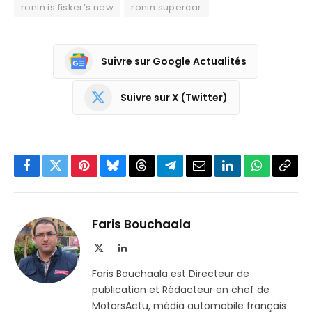
ronin is fisker’s new
ronin supercar
Suivre sur Google Actualités
Suivre sur X (Twitter)
Facebook
Twitter
Pinterest
Bluesky
Threads
Partager
Email
LinkedIn
WhatsApp
Copi
sur
le
Telegram
lien
Faris Bouchaala
X
LinkedIn
(Twitter)
Faris Bouchaala est Directeur de
publication et Rédacteur en chef de
MotorsActu, média automobile français