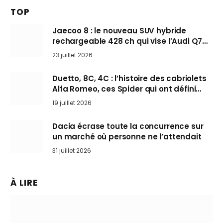
TOP
Jaecoo 8 : le nouveau SUV hybride
rechargeable 428 ch qui vise l’Audi Q7
arrive en Europe cet automne
23 juillet 2026
Duetto, 8C, 4C : l’histoire des cabriolets
Alfa Romeo, ces Spider qui ont défini
l’art de rouler cheveux au vent
19 juillet 2026
Dacia écrase toute la concurrence sur
un marché où personne ne l’attendait
31 juillet 2026
À LIRE