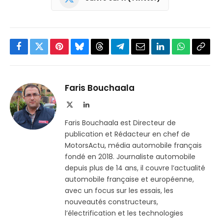
Facebook
Twitter
Pinterest
Bluesky
Threads
Partager
Email
LinkedIn
WhatsApp
Copi
sur
le
Telegram
lien
Faris Bouchaala
X
LinkedIn
(Twitter)
Faris Bouchaala est Directeur de
publication et Rédacteur en chef de
MotorsActu, média automobile français
fondé en 2018. Journaliste automobile
depuis plus de 14 ans, il couvre l’actualité
automobile française et européenne,
avec un focus sur les essais, les
nouveautés constructeurs,
l’électrification et les technologies