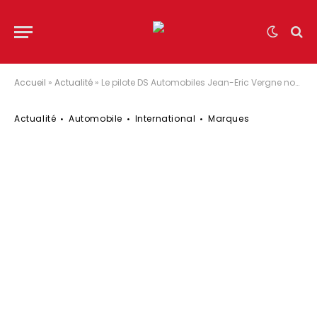
Accueil
»
Actualité
»
Le pilote DS Automobiles Jean-Eric Vergne nouveau leader du championnat après l’E-Prix de Rome
Actualité
Automobile
International
Marques