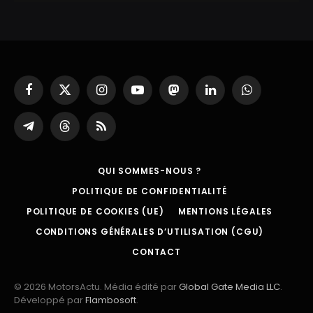
Facebook
X
Instagram
YouTube
Mastodon
LinkedIn
WhatsApp
(Twitter)
Partager
Threads
RSS
sur
Telegram
QUI SOMMES-NOUS ?
POLITIQUE DE CONFIDENTIALITÉ
POLITIQUE DE COOKIES (UE)
MENTIONS LÉGALES
CONDITIONS GÉNÉRALES D’UTILISATION (CGU)
CONTACT
© 2026 MotorsActu. Média édité par
Global Gate Media LLC
.
Développé par
Flambosoft
.