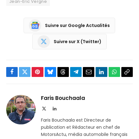
Jean-Eric Vergne
Suivre sur Google Actualités
Suivre sur X (Twitter)
Facebook
Twitter
Pinterest
Bluesky
Threads
Partager
Email
LinkedIn
WhatsApp
Copi
sur
le
Telegram
lien
Faris Bouchaala
X
LinkedIn
(Twitter)
Faris Bouchaala est Directeur de
publication et Rédacteur en chef de
MotorsActu, média automobile français