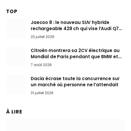
TOP
Jaecoo 8 : le nouveau SUV hybride
rechargeable 428 ch qui vise l’Audi Q7
arrive en Europe cet automne
23 juillet 2026
Citroën montrera sa 2CV électrique au
Mondial de Paris pendant que BMW et
Mini désertent le salon
7 août 2026
Dacia écrase toute la concurrence sur
un marché où personne ne l’attendait
31 juillet 2026
À LIRE