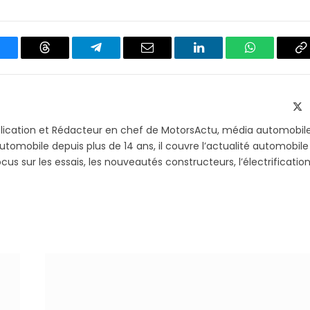
luesky
Threads
Partager
Email
LinkedIn
WhatsApp
C
sur
le
Telegram
li
X
(T
blication et Rédacteur en chef de MotorsActu, média automobil
utomobile depuis plus de 14 ans, il couvre l’actualité automobile
s sur les essais, les nouveautés constructeurs, l’électrification