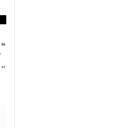
opier
en
LinkedIn
witter)
e
 et