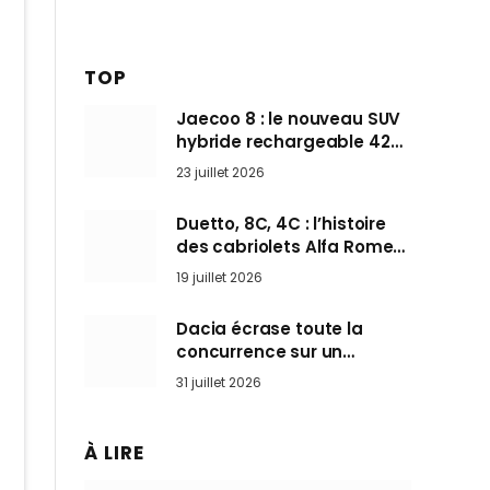
TOP
Jaecoo 8 : le nouveau SUV
hybride rechargeable 428
ch qui vise l’Audi Q7 arrive
23 juillet 2026
en Europe cet automne
Duetto, 8C, 4C : l’histoire
des cabriolets Alfa Romeo,
ces Spider qui ont défini
19 juillet 2026
l’art de rouler cheveux au
vent
Dacia écrase toute la
concurrence sur un
marché où personne ne
31 juillet 2026
l’attendait
À LIRE