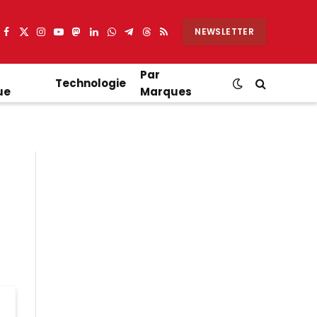
NEWSLETTER
Facebook
X
Instagram
YouTube
Mastodon
LinkedIn
WhatsApp
Partager
Threads
RSS
(Twitter)
sur
Telegram
Par
Technologie
ue
Marques