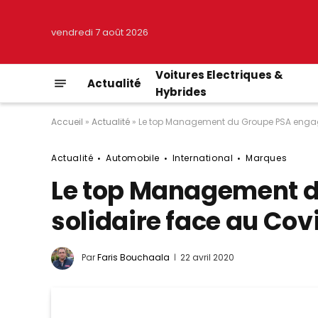
vendredi 7 août 2026
Voitures Electriques &
Actualité
Hybrides
Accueil
»
Actualité
»
Le top Management du Groupe PSA engagé
Actualité
Automobile
International
Marques
Le top Management d
solidaire face au Cov
Par
Faris Bouchaala
22 avril 2020