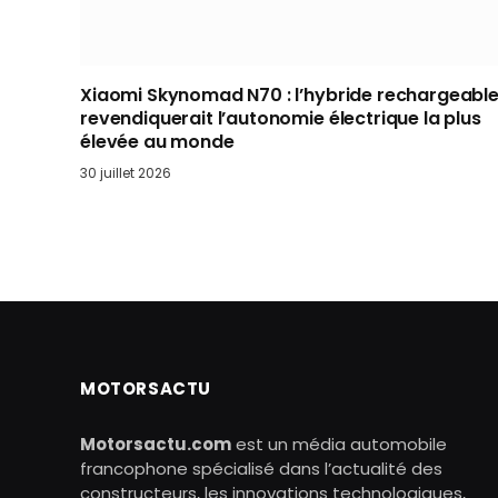
Xiaomi Skynomad N70 : l’hybride rechargeabl
revendiquerait l’autonomie électrique la plus
élevée au monde
30 juillet 2026
MOTORSACTU
Motorsactu.com
est un média automobile
francophone spécialisé dans l’actualité des
constructeurs, les innovations technologiques,