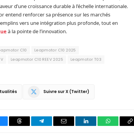
eur d’une croissance durable à l’échelle internationale.
tor entend renforcer sa présence sur les marchés
remplins vers une intégration plus profonde, tout en
que
à la pointe de l’innovation.
eapmotor C10
Leapmotor C10 2025
EV
Leapmotor C10 REEV 2025
Leapmotor T03
tualités
Suivre sur X (Twitter)
luesky
Threads
Partager
Email
LinkedIn
WhatsApp
C