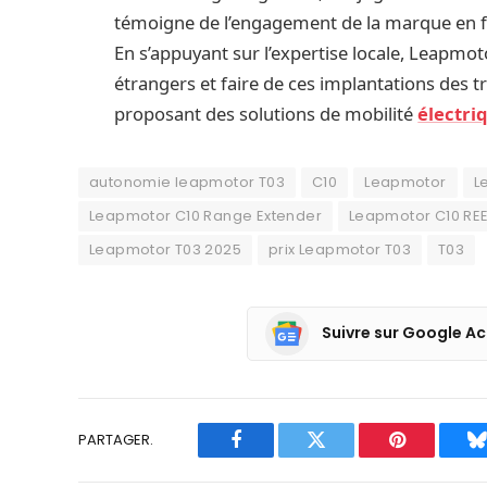
témoigne de l’engagement de la marque en fav
En s’appuyant sur l’expertise locale, Leapmo
étrangers et faire de ces implantations des t
proposant des solutions de mobilité
électri
autonomie leapmotor T03
C10
Leapmotor
L
Leapmotor C10 Range Extender
Leapmotor C10 RE
Leapmotor T03 2025
prix Leapmotor T03
T03
Suivre sur Google Ac
PARTAGER.
Facebook
Twitter
Pinterest
B