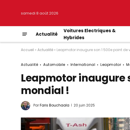
samedi 8 août 2026
Voitures Electriques &
Actualité
Hybrides
Accueil
»
Actualité
»
Leapmotor inaugure son 1 500e point de 
Actualité
Automobile
International
Leapmotor
M
Leapmotor inaugure s
mondial !
Par
Faris Bouchaala
20 juin 2025