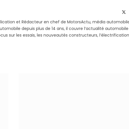
sur
le
Telegram
li
X
(T
blication et Rédacteur en chef de MotorsActu, média automobil
utomobile depuis plus de 14 ans, il couvre l’actualité automobile
s sur les essais, les nouveautés constructeurs, l’électrification