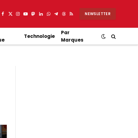
NEWSLETTER
Facebook
X
Instagram
YouTube
Mastodon
LinkedIn
WhatsApp
Partager
Threads
RSS
(Twitter)
sur
Telegram
Par
Technologie
ue
Marques