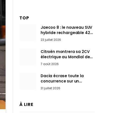
TOP
Jaecoo 8 : le nouveau SUV
hybride rechargeable 428
ch qui vise l’Audi Q7 arrive
23 juillet 2026
en Europe cet automne
Citroën montrera sa 2CV
électrique au Mondial de
Paris pendant que BMW et
7 août 2026
Mini désertent le salon
Dacia écrase toute la
concurrence sur un
marché où personne ne
31 juillet 2026
l’attendait
À LIRE