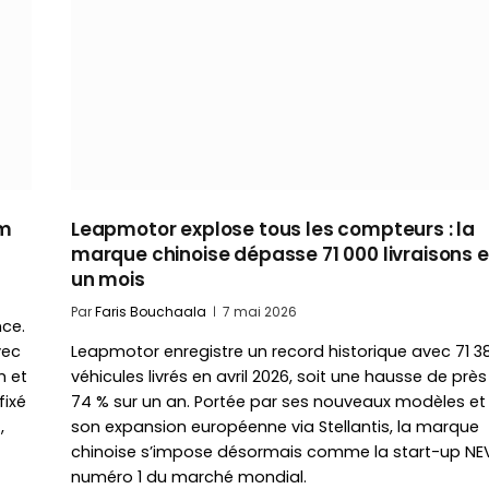
km
Leapmotor explose tous les compteurs : la
marque chinoise dépasse 71 000 livraisons 
un mois
Par
Faris Bouchaala
7 mai 2026
ce.
vec
Leapmotor enregistre un record historique avec 71 3
h et
véhicules livrés en avril 2026, soit une hausse de prè
fixé
74 % sur un an. Portée par ses nouveaux modèles et
,
son expansion européenne via Stellantis, la marque
chinoise s’impose désormais comme la start-up NE
numéro 1 du marché mondial.