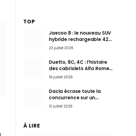
TOP
Jaecoo 8 : le nouveau SUV
hybride rechargeable 428
ch qui vise l’Audi Q7 arrive
23 juillet 2026
en Europe cet automne
Duetto, 8C, 4C : l’histoire
des cabriolets Alfa Romeo,
ces Spider qui ont défini
19 juillet 2026
l’art de rouler cheveux au
vent
Dacia écrase toute la
concurrence sur un
marché où personne ne
31 juillet 2026
l’attendait
s
À LIRE
0