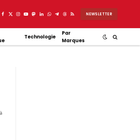
NEWSLETTER
Facebook
X
Instagram
YouTube
Mastodon
LinkedIn
WhatsApp
Partager
Threads
RSS
(Twitter)
sur
Telegram
Par
Technologie
ue
Marques
à