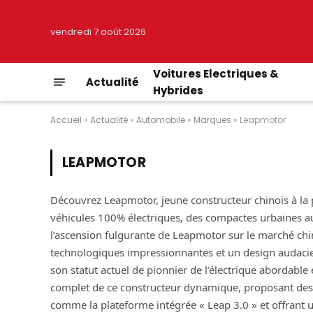
vendredi 7 août 2026
Voitures Electriques &
Actualité
Hybrides
Accueil
»
Actualité
»
Automobile
»
Marques
»
Leapmotor
LEAPMOTOR
Découvrez Leapmotor, jeune constructeur chinois à la 
véhicules 100% électriques, des compactes urbaines au
l’ascension fulgurante de Leapmotor sur le marché chi
technologiques impressionnantes et un design audacieu
son statut actuel de pionnier de l’électrique abordabl
complet de ce constructeur dynamique, proposant des v
comme la plateforme intégrée « Leap 3.0 » et offrant u