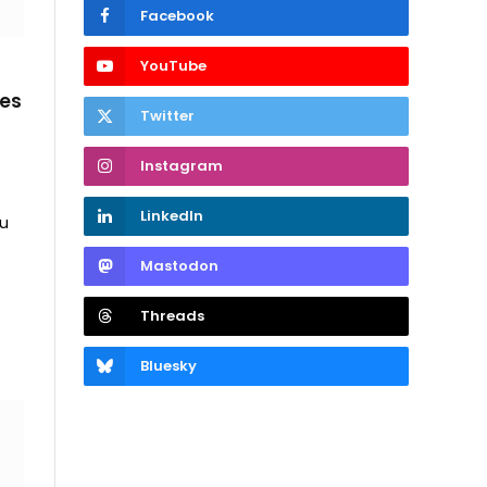
Facebook
YouTube
ses
Twitter
Instagram
LinkedIn
du
Mastodon
Threads
Bluesky