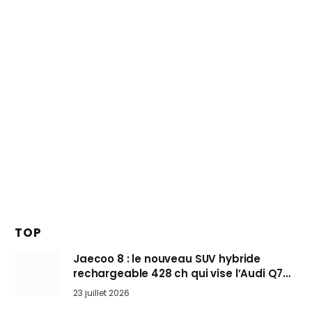
TOP
Jaecoo 8 : le nouveau SUV hybride
rechargeable 428 ch qui vise l’Audi Q7
arrive en Europe cet automne
23 juillet 2026