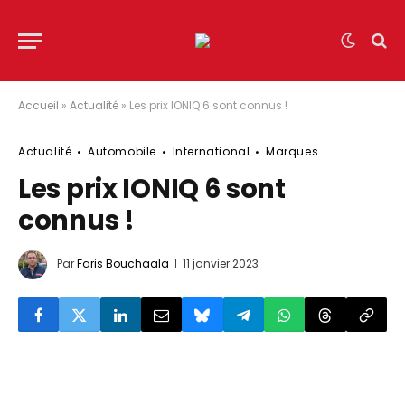
Accueil
»
Actualité
»
Les prix IONIQ 6 sont connus !
Actualité
Automobile
International
Marques
Les prix IONIQ 6 sont
connus !
Par
Faris Bouchaala
11 janvier 2023