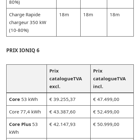
80%)
Charge Rapide ​
18m
18m
18m
chargeur 350 kW
(10-80%)
PRIX IONIQ 6
Prix
Prix
catalogueTVA
catalogueTVA
excl.
incl.
Core
53 kWh
€ 39.255,37
€ 47.499,00
Core 77,4 kWh
€ 43.387,60
€ 52.499,00
Core Plus
53
€ 42.147,93
€ 50.999,00
kWh