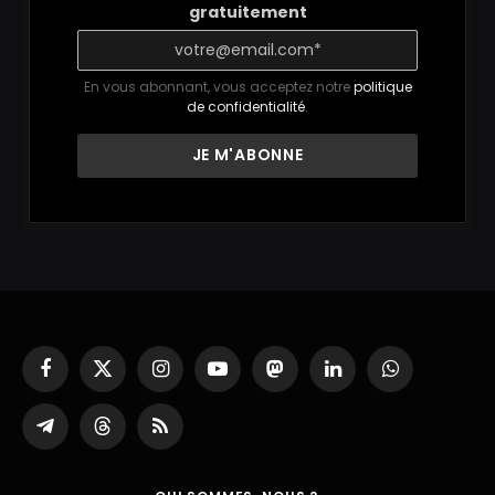
gratuitement
En vous abonnant, vous acceptez notre
politique
de confidentialité
.
Facebook
X
Instagram
YouTube
Mastodon
LinkedIn
WhatsApp
(Twitter)
Partager
Threads
RSS
sur
Telegram