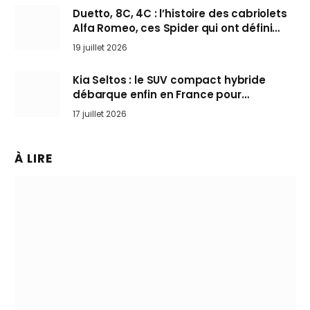
Duetto, 8C, 4C : l’histoire des cabriolets
Alfa Romeo, ces Spider qui ont défini
l’art de rouler cheveux au vent
19 juillet 2026
Kia Seltos : le SUV compact hybride
débarque enfin en France pour
bousculer les Nissan Qashqai et Toyota
17 juillet 2026
Yaris Cross
À LIRE