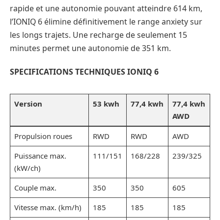
rapide et une autonomie pouvant atteindre 614 km,
l’IONIQ 6 élimine définitivement le range anxiety sur
les longs trajets. Une recharge de seulement 15
minutes permet une autonomie de 351 km.
SPECIFICATIONS TECHNIQUES IONIQ 6
Version
53 kwh
77,4 kwh
77,4 kwh
AWD
Propulsion roues
RWD
RWD
AWD
Puissance max.
111/151
168/228
239/325
(kW/ch)
Couple max.
350
350
605
Vitesse max. (km/h)
185
185
185