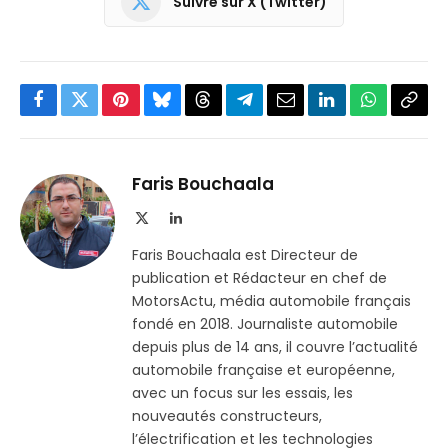
Suivre sur X (Twitter)
Facebook
Twitter
Pinterest
Bluesky
Threads
Partager
Email
LinkedIn
WhatsApp
Copi
sur
le
Telegram
lien
Faris Bouchaala
X
LinkedIn
(Twitter)
Faris Bouchaala est Directeur de
publication et Rédacteur en chef de
MotorsActu, média automobile français
fondé en 2018. Journaliste automobile
depuis plus de 14 ans, il couvre l’actualité
automobile française et européenne,
avec un focus sur les essais, les
nouveautés constructeurs,
l’électrification et les technologies