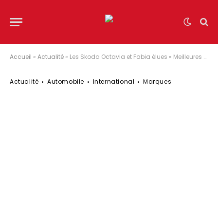
Accueil
»
Actualité
»
Les Skoda Octavia et Fabia élues « Meilleures Voitures de 2023 » par les lecteurs d’Auto Motor Und Sport
Actualité
Automobile
International
Marques