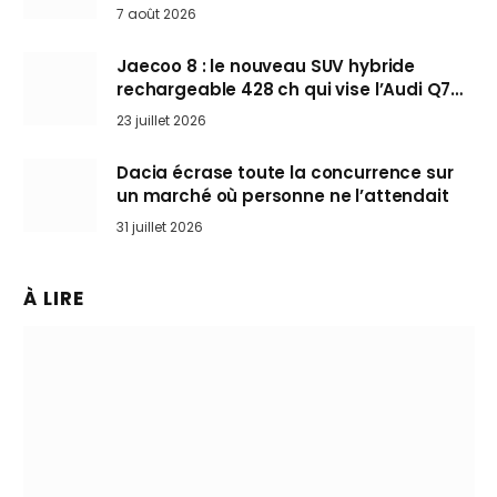
Mini désertent le salon
7 août 2026
Jaecoo 8 : le nouveau SUV hybride
rechargeable 428 ch qui vise l’Audi Q7
arrive en Europe cet automne
23 juillet 2026
Dacia écrase toute la concurrence sur
un marché où personne ne l’attendait
31 juillet 2026
À LIRE