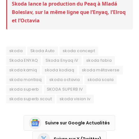
Skoda lance la production du Peaq à Mladá
Boleslav, sur la même ligne que l’Enyaq, l’Elroq
et l’Octavia
skoda
Skoda Auto
skoda concept
Skoda ENYAQ
Skoda Enyaq iV
skoda fabia
skoda kamiq
skoda kodiaq
skoda métaverse
skoda montiaq
skoda octavia
skoda scala
skoda superb
SKODA SUPERB IV
skoda superb scout
skoda vision iv
Suivre sur Google Actualités
Suivre sur X (Twitter)