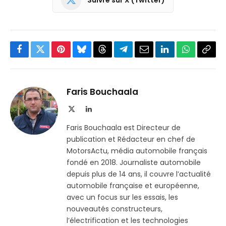
Facebook
Twitter
Pinterest
Bluesky
Threads
Partager
Email
LinkedIn
WhatsApp
Copi
sur
le
Telegram
lien
Faris Bouchaala
X
LinkedIn
(Twitter)
Faris Bouchaala est Directeur de
publication et Rédacteur en chef de
MotorsActu, média automobile français
fondé en 2018. Journaliste automobile
depuis plus de 14 ans, il couvre l’actualité
automobile française et européenne,
avec un focus sur les essais, les
nouveautés constructeurs,
l’électrification et les technologies