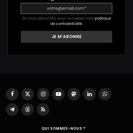
En vous abonnant, vous acceptez notre
politique
de confidentialité
.
Facebook
X
Instagram
YouTube
Mastodon
LinkedIn
WhatsApp
(Twitter)
Partager
Threads
RSS
sur
Telegram
QUI SOMMES-NOUS ?