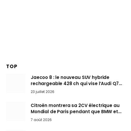
TOP
Jaecoo 8 : le nouveau SUV hybride
rechargeable 428 ch qui vise l’Audi Q7
arrive en Europe cet automne
23 juillet 2026
Citroën montrera sa 2CV électrique au
Mondial de Paris pendant que BMW et
Mini désertent le salon
7 août 2026