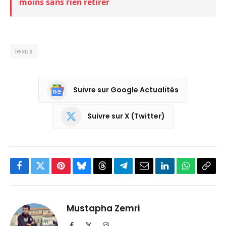
moins sans rien retirer
lexus
Suivre sur Google Actualités
Suivre sur X (Twitter)
Facebook
Twitter
Pinterest
Bluesky
Threads
Partager
Email
LinkedIn
WhatsApp
Copi
sur
le
Telegram
lien
Mustapha Zemri
Facebook
X
Instagram