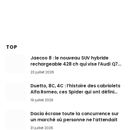
TOP
Jaecoo 8 : le nouveau SUV hybride
rechargeable 428 ch qui vise l’Audi Q7
arrive en Europe cet automne
23 juillet 2026
Duetto, 8C, 4C : l’histoire des cabriolets
Alfa Romeo, ces Spider qui ont défini
l’art de rouler cheveux au vent
19 juillet 2026
Dacia écrase toute la concurrence sur
un marché où personne ne l’attendait
31 juillet 2026