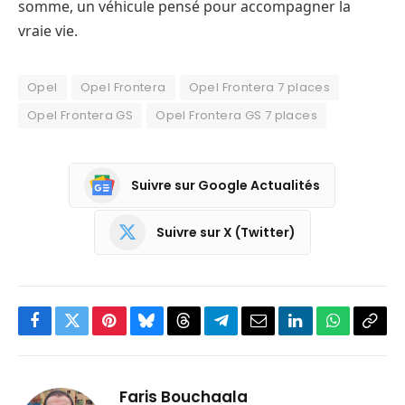
somme, un véhicule pensé pour accompagner la
vraie vie.
Opel
Opel Frontera
Opel Frontera 7 places
Opel Frontera GS
Opel Frontera GS 7 places
Suivre sur Google Actualités
Suivre sur X (Twitter)
Facebook
Twitter
Pinterest
Bluesky
Threads
Partager
Email
LinkedIn
WhatsApp
Copi
sur
le
Telegram
lien
Faris Bouchaala