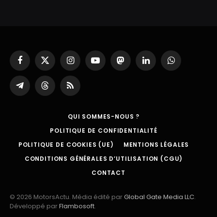
Facebook
X
Instagram
YouTube
Mastodon
LinkedIn
WhatsApp
(Twitter)
Partager
Threads
RSS
sur
Telegram
QUI SOMMES-NOUS ?
POLITIQUE DE CONFIDENTIALITÉ
POLITIQUE DE COOKIES (UE)
MENTIONS LÉGALES
CONDITIONS GÉNÉRALES D’UTILISATION (CGU)
CONTACT
© 2026 MotorsActu. Média édité par
Global Gate Media LLC
.
Développé par
Flambosoft
.