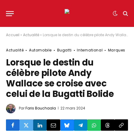
Accueil
»
Actualité
»
Lorsque le destin du célèbre pilote Andy Wallace se croise avec celui de la Bugatti Bolide
Actualité
Automobile
Bugatti
International
Marques
Lorsque le destin du
célèbre pilote Andy
Wallace se croise avec
celui de la Bugatti Bolide
Par
Faris Bouchaala
22 mars 2024