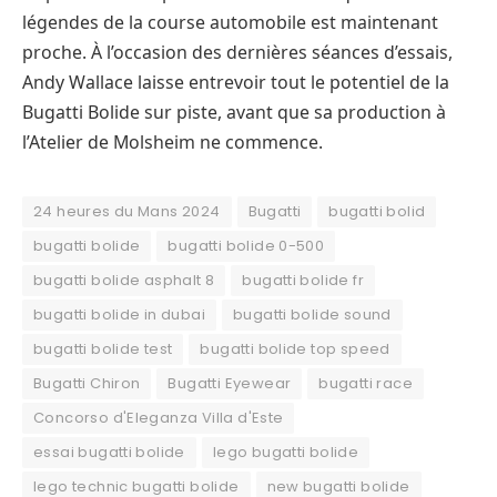
légendes de la course automobile est maintenant
proche. À l’occasion des dernières séances d’essais,
Andy Wallace laisse entrevoir tout le potentiel de la
Bugatti Bolide sur piste, avant que sa production à
l’Atelier de Molsheim ne commence.
24 heures du Mans 2024
Bugatti
bugatti bolid
bugatti bolide
bugatti bolide 0-500
bugatti bolide asphalt 8
bugatti bolide fr
bugatti bolide in dubai
bugatti bolide sound
bugatti bolide test
bugatti bolide top speed
Bugatti Chiron
Bugatti Eyewear
bugatti race
Concorso d'Eleganza Villa d'Este
essai bugatti bolide
lego bugatti bolide
lego technic bugatti bolide
new bugatti bolide