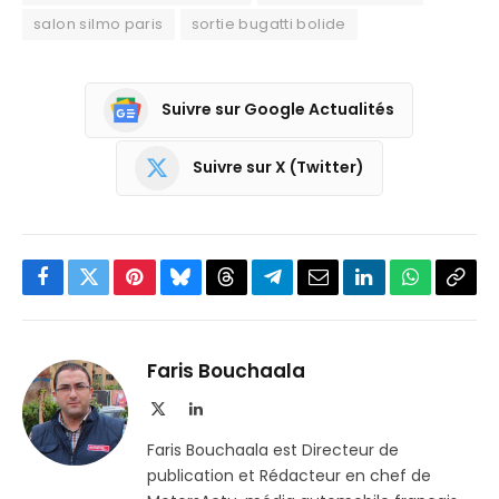
salon silmo paris
sortie bugatti bolide
Suivre sur Google Actualités
Suivre sur X (Twitter)
Facebook
Twitter
Pinterest
Bluesky
Threads
Partager
Email
LinkedIn
WhatsApp
Copi
sur
le
Telegram
lien
Faris Bouchaala
X
LinkedIn
(Twitter)
Faris Bouchaala est Directeur de
publication et Rédacteur en chef de