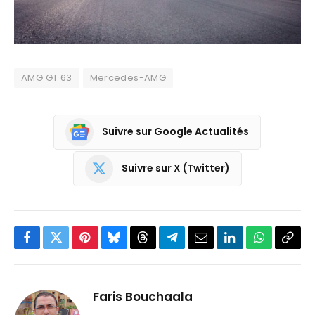
AMG GT 63
Mercedes-AMG
Suivre sur Google Actualités
Suivre sur X (Twitter)
Facebook
Twitter
Pinterest
Bluesky
Threads
Partager
Email
LinkedIn
WhatsApp
Copi
sur
le
Telegram
lien
Faris Bouchaala