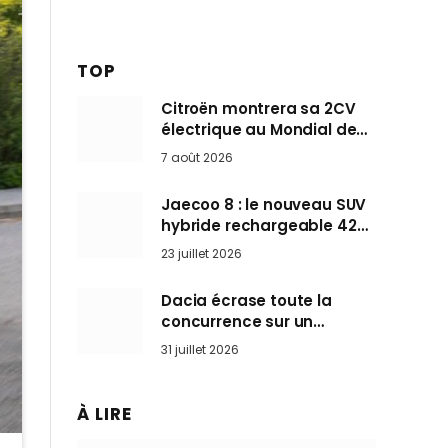
TOP
Citroën montrera sa 2CV
électrique au Mondial de
Paris pendant que BMW et
7 août 2026
Mini désertent le salon
Jaecoo 8 : le nouveau SUV
hybride rechargeable 428
ch qui vise l’Audi Q7 arrive
23 juillet 2026
en Europe cet automne
Dacia écrase toute la
concurrence sur un
marché où personne ne
31 juillet 2026
l’attendait
À LIRE