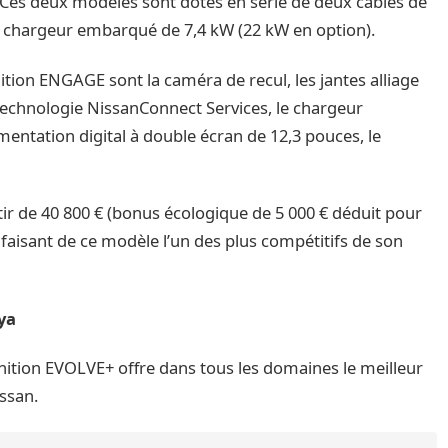
 Ces deux modèles sont dotés en série de deux câbles de
n chargeur embarqué de 7,4 kW (22 kW en option).
ition ENGAGE sont la caméra de recul, les jantes alliage
a technologie NissanConnect Services, le chargeur
entation digital à double écran de 12,3 pouces, le
ir de 40 800 € (bonus écologique de 5 000 € déduit pour
, faisant de ce modèle l’un des plus compétitifs de son
iya
nition EVOLVE+ offre dans tous les domaines le meilleur
ssan.