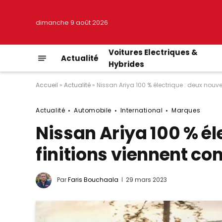
dimanche 9 août 2026
Voitures Electriques &
Actualité
Hybrides
Accueil
»
Actualité
»
Nissan Ariya 100 % électrique : deux nouv
Actualité
Automobile
International
Marques
Nissan Ariya 100 % él
finitions viennent c
Par
Faris Bouchaala
29 mars 2023