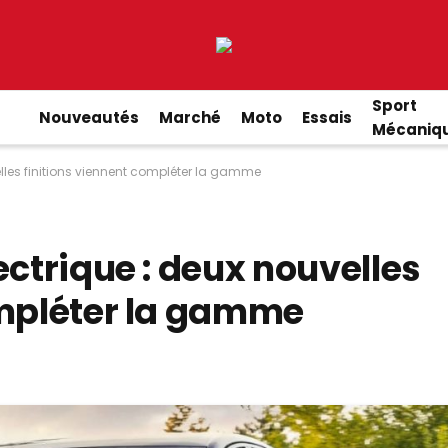
Sport
Nouveautés
Marché
Moto
Essais
Mécaniq
elles finitions viennent compléter la gamme
ectrique : deux nouvelles
ompléter la gamme