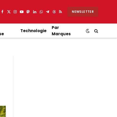
NEWSLETTER
Facebook
X
Instagram
YouTube
Mastodon
LinkedIn
WhatsApp
Partager
Threads
RSS
(Twitter)
sur
Telegram
Par
Technologie
ue
Marques