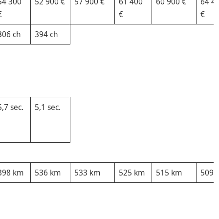
54 300
52 900 €
57 900 €
61 400
60 900 €
64 4
€
€
€
306 ch
394 ch
5,7 sec.
5,1 sec.
398 km
536 km
533 km
525 km
515 km
509 