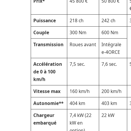
Prix*
45 800 €
50 800 €
Puissance
218 ch
242 ch
Couple
300 Nm
600 Nm
Transmission
Roues avant
Intégrale
e-4ORCE
Accélération
7,5 sec.
7,6 sec.
de 0 à 100
km/h
Vitesse max
160 km/h
200 km/h
Autonomie**
404 km
403 km
Chargeur
7,4 kW (22
22 kW
embarqué
kW en
option)