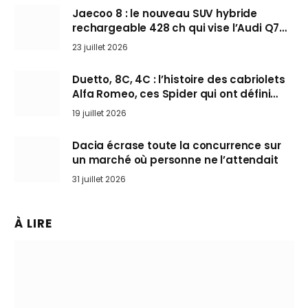
Jaecoo 8 : le nouveau SUV hybride
rechargeable 428 ch qui vise l’Audi Q7
arrive en Europe cet automne
23 juillet 2026
Duetto, 8C, 4C : l’histoire des cabriolets
Alfa Romeo, ces Spider qui ont défini
l’art de rouler cheveux au vent
19 juillet 2026
Dacia écrase toute la concurrence sur
un marché où personne ne l’attendait
31 juillet 2026
À LIRE