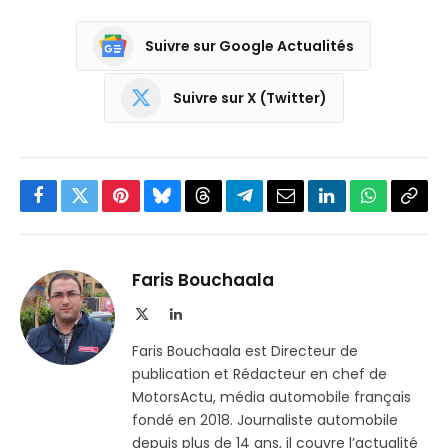
Suivre sur Google Actualités
Suivre sur X (Twitter)
Facebook
Twitter
Pinterest
Bluesky
Threads
Partager
Email
LinkedIn
WhatsApp
Copi
sur
le
Telegram
lien
Faris Bouchaala
X
LinkedIn
(Twitter)
Faris Bouchaala est Directeur de
publication et Rédacteur en chef de
MotorsActu, média automobile français
fondé en 2018. Journaliste automobile
depuis plus de 14 ans, il couvre l’actualité