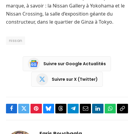
marque, à savoir : la Nissan Gallery à Yokohama et le
Nissan Crossing, la salle d’exposition géante du
constructeur, dans le quartier de Ginza à Tokyo.
nissan
Suivre sur Google Actualités
Suivre sur X (Twitter)
Facebook
Twitter
Pinterest
Bluesky
Threads
Partager
Email
LinkedIn
WhatsApp
Copi
sur
le
Telegram
lien
Faris Bouchaala