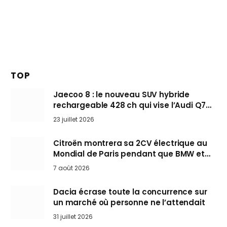
TOP
Jaecoo 8 : le nouveau SUV hybride
rechargeable 428 ch qui vise l’Audi Q7
arrive en Europe cet automne
23 juillet 2026
Citroën montrera sa 2CV électrique au
Mondial de Paris pendant que BMW et
Mini désertent le salon
7 août 2026
Dacia écrase toute la concurrence sur
un marché où personne ne l’attendait
31 juillet 2026