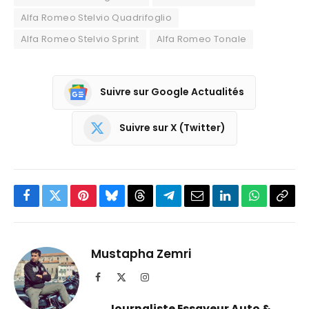
Alfa Romeo Stelvio Quadrifoglio
Alfa Romeo Stelvio Sprint
Alfa Romeo Tonale
Suivre sur Google Actualités
Suivre sur X (Twitter)
Facebook
Twitter
Pinterest
Bluesky
Threads
Partager
Email
LinkedIn
WhatsApp
Copi
sur
le
Telegram
lien
Mustapha Zemri
Facebook
X
Instagram
(Twitter)
Journaliste Essayeur Auto &