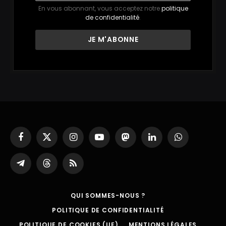
En vous abonnant, vous acceptez notre
politique
de confidentialité
.
Facebook
X
Instagram
YouTube
Mastodon
LinkedIn
WhatsApp
(Twitter)
Partager
Threads
RSS
sur
Telegram
QUI SOMMES-NOUS ?
POLITIQUE DE CONFIDENTIALITÉ
POLITIQUE DE COOKIES (UE)
MENTIONS LÉGALES