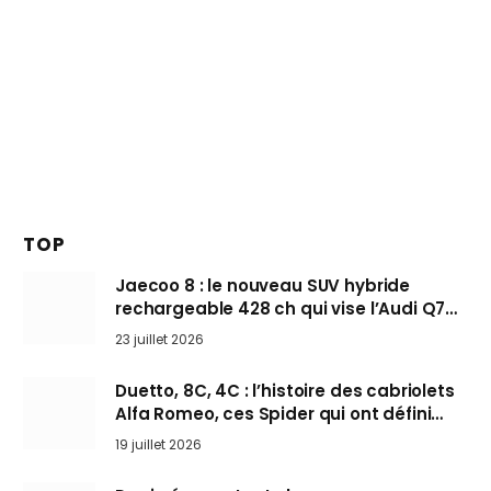
TOP
Jaecoo 8 : le nouveau SUV hybride
rechargeable 428 ch qui vise l’Audi Q7
arrive en Europe cet automne
23 juillet 2026
Duetto, 8C, 4C : l’histoire des cabriolets
Alfa Romeo, ces Spider qui ont défini
l’art de rouler cheveux au vent
19 juillet 2026