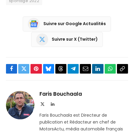
sportage 2022
Suivre sur Google Actualités
Suivre sur X (Twitter)
Facebook
Twitter
Pinterest
Bluesky
Threads
Partager
Email
LinkedIn
WhatsApp
Copi
sur
le
Telegram
lien
Faris Bouchaala
X
LinkedIn
(Twitter)
Faris Bouchaala est Directeur de
publication et Rédacteur en chef de
MotorsActu, média automobile français