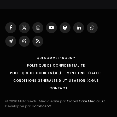
Facebook
X
Instagram
YouTube
Mastodon
LinkedIn
WhatsApp
(Twitter)
Partager
Threads
RSS
sur
Telegram
QUI SOMMES-NOUS ?
POLITIQUE DE CONFIDENTIALITÉ
POLITIQUE DE COOKIES (UE)
MENTIONS LÉGALES
CONDITIONS GÉNÉRALES D’UTILISATION (CGU)
CONTACT
© 2026 MotorsActu. Média édité par
Global Gate Media LLC
.
Développé par
Flambosoft
.