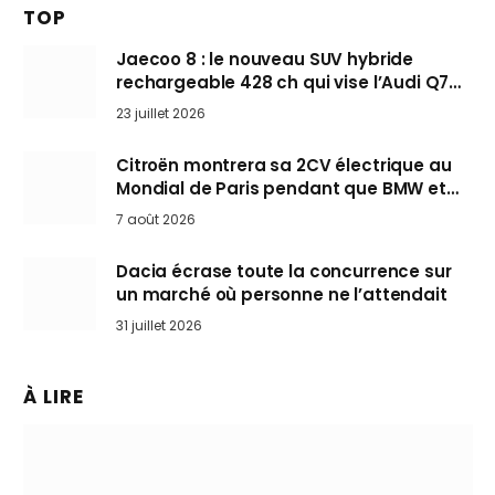
TOP
Jaecoo 8 : le nouveau SUV hybride
rechargeable 428 ch qui vise l’Audi Q7
arrive en Europe cet automne
23 juillet 2026
Citroën montrera sa 2CV électrique au
Mondial de Paris pendant que BMW et
Mini désertent le salon
7 août 2026
Dacia écrase toute la concurrence sur
un marché où personne ne l’attendait
31 juillet 2026
À LIRE