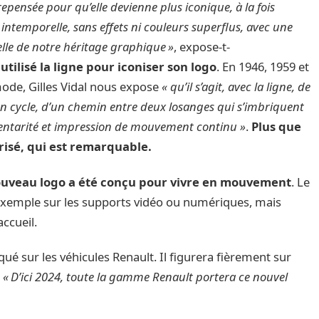
epensée pour qu’elle devienne plus iconique, à la fois
 intemporelle, sans effets ni couleurs superflus, avec une
elle de notre héritage graphique »
, expose-t-
tilisé la ligne pour iconiser son logo
. En 1946, 1959 et
mode, Gilles Vidal nous expose
« qu’il s’agit, avec la ligne, de
’un cycle, d’un chemin entre deux losanges qui s’imbriquent
entarité et impression de mouvement continu »
.
Plus que
térisé, qui est remarquable.
ouveau logo a été conçu pour vivre en mouvement
. Le
r exemple sur les supports vidéo ou numériques, mais
accueil.
é sur les véhicules Renault. Il figurera fièrement sur
.
« D’ici 2024, toute la gamme Renault portera ce nouvel