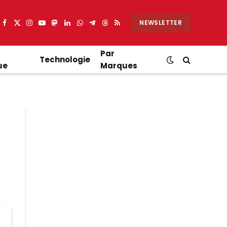
NEWSLETTER
Facebook
X
Instagram
YouTube
Mastodon
LinkedIn
WhatsApp
Partager
Threads
RSS
(Twitter)
sur
Telegram
Par
Technologie
ue
Marques