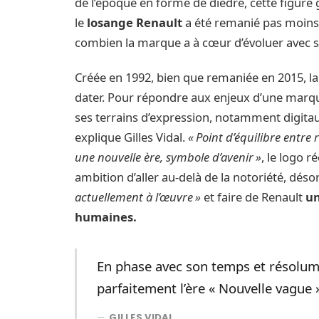
de l’époque en forme de dièdre, cette figure
le
losange Renault
a été remanié pas moins d
combien la marque a à cœur d’évoluer avec 
Créée en 1992, bien que remaniée en 2015, l
dater. Pour répondre aux enjeux d’une marque
ses terrains d’expression, notamment digitaux
explique Gilles Vidal.
« Point d’équilibre entre
une nouvelle ère, symbole d’avenir »
, le logo 
ambition d’aller au-delà de la notoriété, déso
actuellement à l’œuvre »
et faire de Renault
un
humaines.
En phase avec son temps et résolum
parfaitement l’ère « Nouvelle vague 
GILLES VIDAL