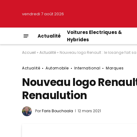
vendredi 7 août 2026
Voitures Electriques &
Actualité
Hybrides
Accueil
»
Actualité
»
Nouveau logo Renault : le losange fait s
Actualité
Automobile
International
Marques
Nouveau logo Renault 
Renaulution
Par
Faris Bouchaala
12 mars 2021