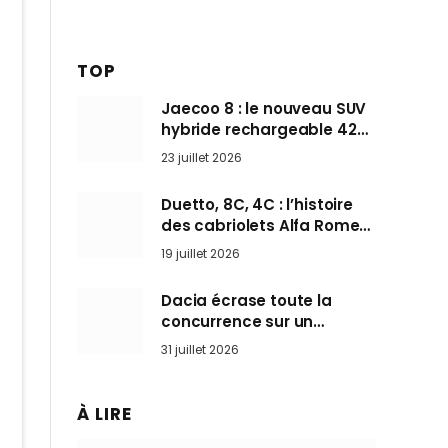
TOP
Jaecoo 8 : le nouveau SUV
hybride rechargeable 428
ch qui vise l’Audi Q7 arrive
23 juillet 2026
en Europe cet automne
Duetto, 8C, 4C : l’histoire
des cabriolets Alfa Romeo,
ces Spider qui ont défini
19 juillet 2026
l’art de rouler cheveux au
vent
Dacia écrase toute la
concurrence sur un
marché où personne ne
31 juillet 2026
l’attendait
À LIRE