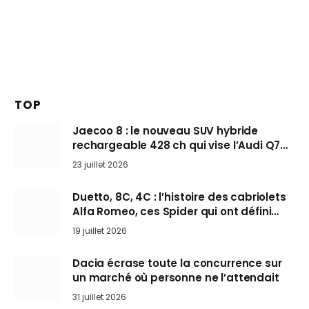
TOP
Jaecoo 8 : le nouveau SUV hybride
rechargeable 428 ch qui vise l’Audi Q7
arrive en Europe cet automne
23 juillet 2026
Duetto, 8C, 4C : l’histoire des cabriolets
Alfa Romeo, ces Spider qui ont défini
l’art de rouler cheveux au vent
19 juillet 2026
Dacia écrase toute la concurrence sur
un marché où personne ne l’attendait
31 juillet 2026