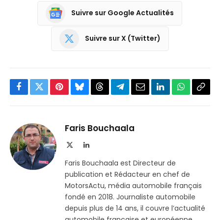
Suivre sur Google Actualités
Suivre sur X (Twitter)
Facebook
Twitter
Pinterest
Bluesky
Threads
Partager
Email
LinkedIn
WhatsApp
Copi
sur
le
Telegram
lien
Faris Bouchaala
X
LinkedIn
(Twitter)
Faris Bouchaala est Directeur de
publication et Rédacteur en chef de
MotorsActu, média automobile français
fondé en 2018. Journaliste automobile
depuis plus de 14 ans, il couvre l’actualité
automobile française et européenne,