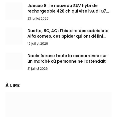
Jaecoo 8 : le nouveau SUV hybride
rechargeable 428 ch qui vise l’Audi Q7
arrive en Europe cet automne
23 juillet 2026
Duetto, 8C, 4C : l’histoire des cabriolets
Alfa Romeo, ces Spider qui ont défini
l’art de rouler cheveux au vent
19 juillet 2026
Dacia écrase toute la concurrence sur
un marché où personne ne l’attendait
31 juillet 2026
À LIRE