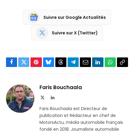
Suivre sur Google Actualités
Suivre sur X (Twitter)
Facebook
Twitter
Pinterest
Bluesky
Threads
Partager
Email
LinkedIn
WhatsApp
Copi
sur
le
Telegram
lien
Faris Bouchaala
X
LinkedIn
(Twitter)
Faris Bouchaala est Directeur de
publication et Rédacteur en chef de
MotorsActu, média automobile français
fondé en 2018. Journaliste automobile