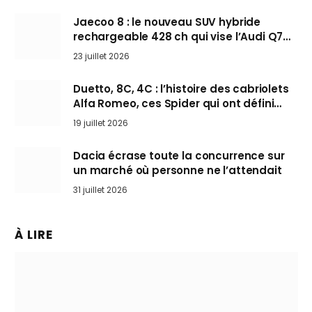
Jaecoo 8 : le nouveau SUV hybride
rechargeable 428 ch qui vise l’Audi Q7
arrive en Europe cet automne
23 juillet 2026
Duetto, 8C, 4C : l’histoire des cabriolets
Alfa Romeo, ces Spider qui ont défini
l’art de rouler cheveux au vent
19 juillet 2026
Dacia écrase toute la concurrence sur
un marché où personne ne l’attendait
31 juillet 2026
À LIRE