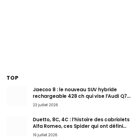
TOP
Jaecoo 8 : le nouveau SUV hybride
rechargeable 428 ch qui vise l’Audi Q7
arrive en Europe cet automne
23 juillet 2026
Duetto, 8C, 4C : l’histoire des cabriolets
Alfa Romeo, ces Spider qui ont défini
l’art de rouler cheveux au vent
19 juillet 2026