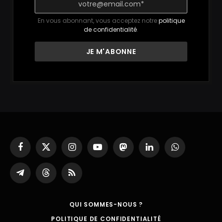
En vous abonnant, vous acceptez notre
politique
de confidentialité
.
Facebook
X
Instagram
YouTube
Mastodon
LinkedIn
WhatsApp
(Twitter)
Partager
Threads
RSS
sur
Telegram
QUI SOMMES-NOUS ?
POLITIQUE DE CONFIDENTIALITÉ