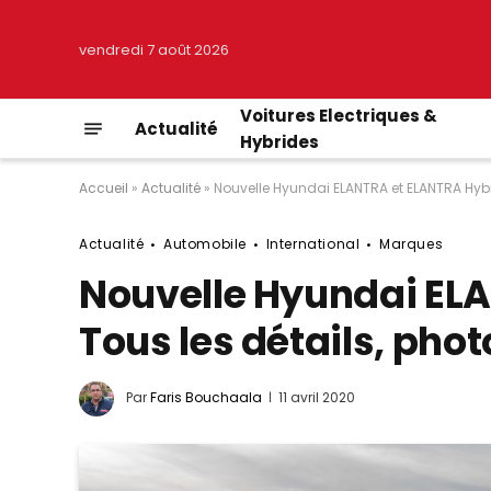
vendredi 7 août 2026
Voitures Electriques &
Actualité
Hybrides
Accueil
»
Actualité
»
Nouvelle Hyundai ELANTRA et ELANTRA Hybri
Actualité
Automobile
International
Marques
Nouvelle Hyundai ELA
Tous les détails, phot
Par
Faris Bouchaala
11 avril 2020