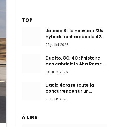
TOP
Jaecoo 8 : le nouveau SUV
hybride rechargeable 428
ch qui vise l’Audi Q7 arrive
23 juillet 2026
en Europe cet automne
Duetto, 8C, 4C : l’histoire
des cabriolets Alfa Romeo,
ces Spider qui ont défini
19 juillet 2026
l’art de rouler cheveux au
vent
Dacia écrase toute la
concurrence sur un
marché où personne ne
31 juillet 2026
l’attendait
À LIRE