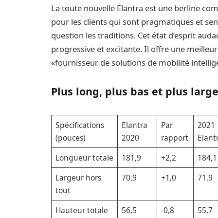
La toute nouvelle Elantra est une berline co
pour les clients qui sont pragmatiques et se
question les traditions. Cet état d’esprit aud
progressive et excitante. Il offre une meille
«fournisseur de solutions de mobilité intellig
Plus long, plus bas et plus larg
Spécifications
Elantra
Par
2021
(pouces)
2020
rapport
Elant
Longueur totale
181,9
+2,2
184,1
Largeur hors
70,9
+1,0
71,9
tout
Hauteur totale
56,5
-0,8
55,7