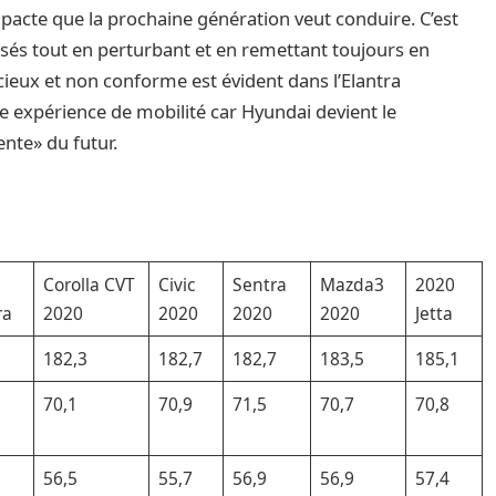
mpacte que la prochaine génération veut conduire. C’est
nsés tout en perturbant et en remettant toujours en
acieux et non conforme est évident dans l’Elantra
ure expérience de mobilité car Hyundai devient le
ente» du futur.
e
Corolla CVT
Civic
Sentra
Mazda3
2020
ra
2020
2020
2020
2020
Jetta
182,3
182,7
182,7
183,5
185,1
70,1
70,9
71,5
70,7
70,8
56,5
55,7
56,9
56,9
57,4