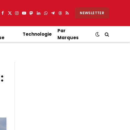
NEWSLETTER
Facebook
X
Instagram
YouTube
Mastodon
LinkedIn
WhatsApp
Partager
Threads
RSS
(Twitter)
sur
Telegram
Par
Technologie
ue
Marques
: