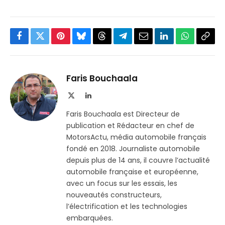
Facebook
Twitter
Pinterest
Bluesky
Threads
Partager
Email
LinkedIn
WhatsApp
Copi
sur
le
Telegram
lien
Faris Bouchaala
X
LinkedIn
(Twitter)
Faris Bouchaala est Directeur de
publication et Rédacteur en chef de
MotorsActu, média automobile français
fondé en 2018. Journaliste automobile
depuis plus de 14 ans, il couvre l’actualité
automobile française et européenne,
avec un focus sur les essais, les
nouveautés constructeurs,
l’électrification et les technologies
embarquées.