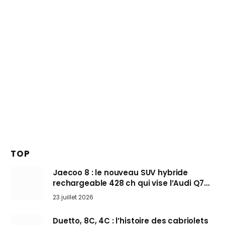
TOP
Jaecoo 8 : le nouveau SUV hybride
rechargeable 428 ch qui vise l’Audi Q7
arrive en Europe cet automne
23 juillet 2026
Duetto, 8C, 4C : l’histoire des cabriolets