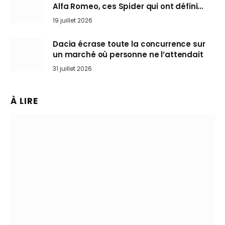
Alfa Romeo, ces Spider qui ont défini
l’art de rouler cheveux au vent
19 juillet 2026
Dacia écrase toute la concurrence sur
un marché où personne ne l’attendait
31 juillet 2026
À LIRE