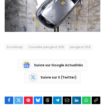
EuroNcap
nouvelle peugeot 208
peugeot 208
Suivre sur Google Actualités
Suivre sur X (Twitter)
Facebook
Twitter
Pinterest
Bluesky
Threads
Partager
Email
LinkedIn
WhatsApp
Copi