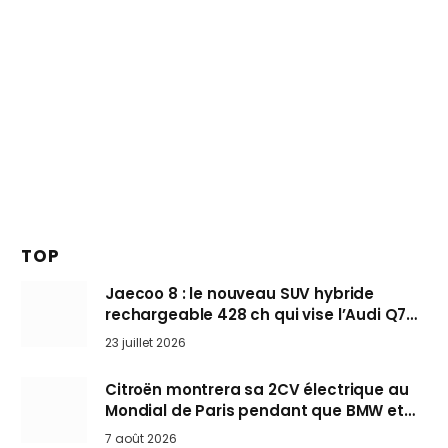
TOP
Jaecoo 8 : le nouveau SUV hybride
rechargeable 428 ch qui vise l’Audi Q7
arrive en Europe cet automne
23 juillet 2026
Citroën montrera sa 2CV électrique au
Mondial de Paris pendant que BMW et
Mini désertent le salon
7 août 2026