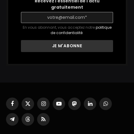
Recevez l'essentiel de l'actu
gratuitement
En vous abonnant, vous acceptez notre
politique
de confidentialité
.
Facebook
X
Instagram
YouTube
Mastodon
LinkedIn
WhatsApp
(Twitter)
Partager
Threads
RSS
sur
Telegram