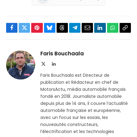
Facebook
Twitter
Pinterest
Bluesky
Threads
Partager
Email
LinkedIn
WhatsApp
Copi
sur
le
Telegram
lien
Faris Bouchaala
X
LinkedIn
(Twitter)
Faris Bouchaala est Directeur de
publication et Rédacteur en chef de
MotorsActu, média automobile français
fondé en 2018. Journaliste automobile
depuis plus de 14 ans, il couvre l’actualité
automobile française et européenne,
avec un focus sur les essais, les
nouveautés constructeurs,
l’électrification et les technologies