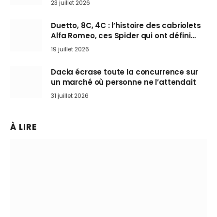
23 juillet 2026
Duetto, 8C, 4C : l’histoire des cabriolets
Alfa Romeo, ces Spider qui ont défini
l’art de rouler cheveux au vent
19 juillet 2026
Dacia écrase toute la concurrence sur
un marché où personne ne l’attendait
31 juillet 2026
À LIRE