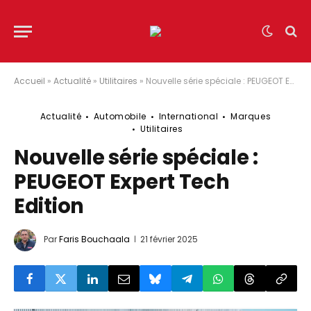
Accueil
»
Actualité
»
Utilitaires
»
Nouvelle série spéciale : PEUGEOT Expert Tech Edition
Actualité
Automobile
International
Marques
Utilitaires
Nouvelle série spéciale :
PEUGEOT Expert Tech
Edition
Par
Faris Bouchaala
21 février 2025