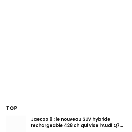
TOP
Jaecoo 8 : le nouveau SUV hybride
rechargeable 428 ch qui vise l’Audi Q7
arrive en Europe cet automne