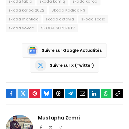
skoda fabia
skoda kamiq
skoda karoq
skoda karoq 2022
Skoda Kodiaq RS
skoda montiaq
skoda octavia
skoda scala
skoda sovac
SKODA SUPERB IV
Suivre sur Google Actualités
Suivre sur X (Twitter)
Facebook
Twitter
Pinterest
Bluesky
Threads
Partager
Email
LinkedIn
WhatsApp
Copi
sur
le
Telegram
lien
Mustapha Zemri
Facebook
X
Instagram