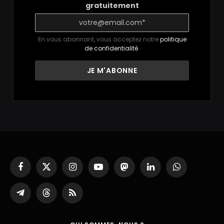
gratuitement
En vous abonnant, vous acceptez notre
politique
de confidentialité
.
Facebook
X
Instagram
YouTube
Mastodon
LinkedIn
WhatsApp
(Twitter)
Partager
Threads
RSS
sur
Telegram