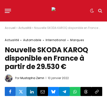
Accueil
»
Actualité
»
Nouvelle SKODA KAROQ disponible en France à partir de 29.530 €
Actualité
Automobile
International
Marques
Nouvelle SKODA KAROQ
disponible en France à
partir de 29.530 €
Par
Mustapha Zemri
10 janvier 2022