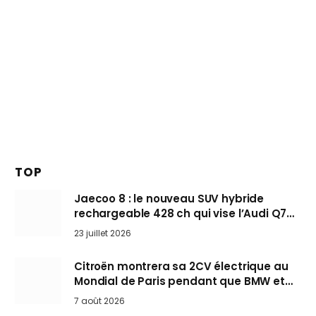
TOP
Jaecoo 8 : le nouveau SUV hybride
rechargeable 428 ch qui vise l’Audi Q7
arrive en Europe cet automne
23 juillet 2026
Citroën montrera sa 2CV électrique au
Mondial de Paris pendant que BMW et
Mini désertent le salon
7 août 2026