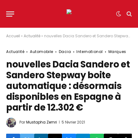
Accueil
»
Actualité
»
nouvelles Dacia Sandero et Sandero Stepway boite automatique : désormais disponibles en Espagne à partir de 12.302 €
Actualité
Automobile
Dacia
International
Marques
nouvelles Dacia Sandero et
Sandero Stepway boite
automatique : désormais
disponibles en Espagne à
partir de 12.302 €
Par
Mustapha Zemri
5 février 2021