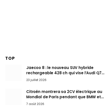
TOP
Jaecoo 8 : le nouveau SUV hybride
rechargeable 428 ch qui vise l’Audi Q7
arrive en Europe cet automne
23 juillet 2026
Citroën montrera sa 2CV électrique au
Mondial de Paris pendant que BMW et
Mini désertent le salon
7 août 2026