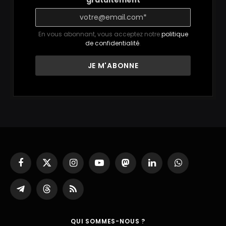
gratuitement
En vous abonnant, vous acceptez notre
politique
de confidentialité
.
Facebook
X
Instagram
YouTube
Mastodon
LinkedIn
WhatsApp
(Twitter)
Partager
Threads
RSS
sur
Telegram
QUI SOMMES-NOUS ?