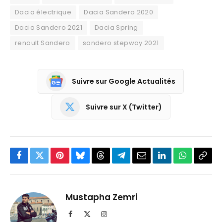
Dacia électrique
Dacia Sandero 2020
Dacia Sandero 2021
Dacia Spring
renault Sandero
sandero stepway 2021
Suivre sur Google Actualités
Suivre sur X (Twitter)
Facebook
Twitter
Pinterest
Bluesky
Threads
Partager
Email
LinkedIn
WhatsApp
Copi
sur
le
Telegram
lien
Mustapha Zemri
Facebook
X
Instagram