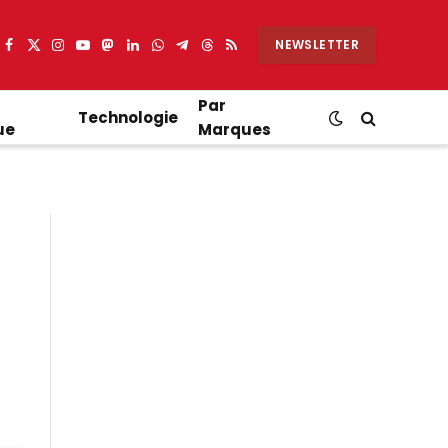
NEWSLETTER
Facebook
X
Instagram
YouTube
Mastodon
LinkedIn
WhatsApp
Partager
Threads
RSS
(Twitter)
sur
Telegram
Par
Technologie
ue
Marques