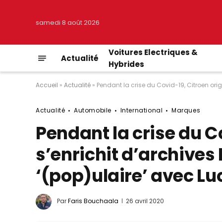
samedi 8 août 2026
Voitures Electriques &
Actualité
Hybrides
Accueil
»
Actualité
»
Pendant la crise du Covid-19, Citroen orig
Actualité
Automobile
International
Marques
Pendant la crise du C
s’enrichit d’archives
‘(pop)ulaire’ avec Lu
Par
Faris Bouchaala
26 avril 2020