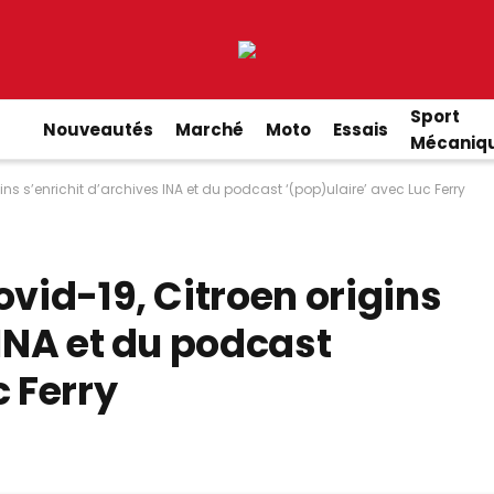
Sport
Nouveautés
Marché
Moto
Essais
Mécaniq
ins s’enrichit d’archives INA et du podcast ‘(pop)ulaire’ avec Luc Ferry
ovid-19, Citroen origins
 INA et du podcast
c Ferry