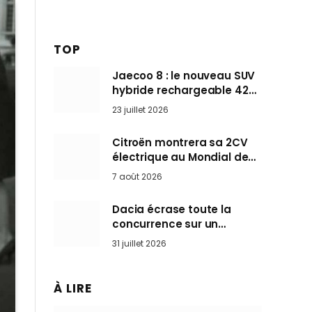
TOP
Jaecoo 8 : le nouveau SUV
hybride rechargeable 428
ch qui vise l’Audi Q7 arrive
23 juillet 2026
en Europe cet automne
Citroën montrera sa 2CV
électrique au Mondial de
Paris pendant que BMW et
7 août 2026
Mini désertent le salon
Dacia écrase toute la
concurrence sur un
marché où personne ne
31 juillet 2026
l’attendait
À LIRE