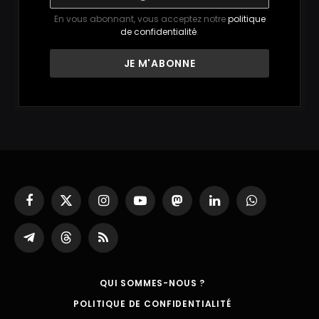
En vous abonnant, vous acceptez notre
politique
de confidentialité
.
Facebook
X
Instagram
YouTube
Mastodon
LinkedIn
WhatsApp
(Twitter)
Partager
Threads
RSS
sur
Telegram
QUI SOMMES-NOUS ?
POLITIQUE DE CONFIDENTIALITÉ