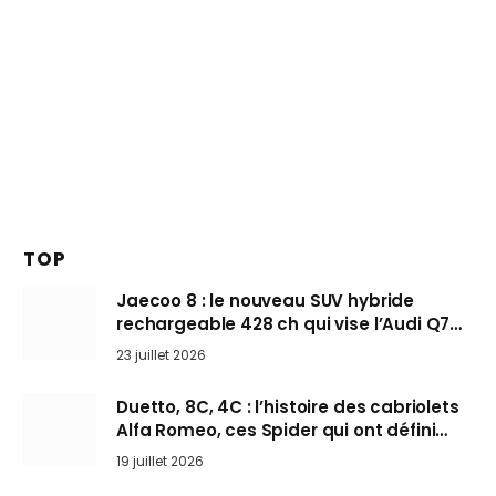
TOP
Jaecoo 8 : le nouveau SUV hybride
rechargeable 428 ch qui vise l’Audi Q7
arrive en Europe cet automne
23 juillet 2026
Duetto, 8C, 4C : l’histoire des cabriolets
Alfa Romeo, ces Spider qui ont défini
l’art de rouler cheveux au vent
19 juillet 2026