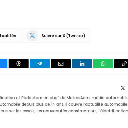
tualités
Suivre sur X (Twitter)
luesky
Threads
Partager
Email
LinkedIn
WhatsApp
C
sur
le
Telegram
li
X
(T
blication et Rédacteur en chef de MotorsActu, média automobil
utomobile depuis plus de 14 ans, il couvre l’actualité automobile
s sur les essais, les nouveautés constructeurs, l’électrification