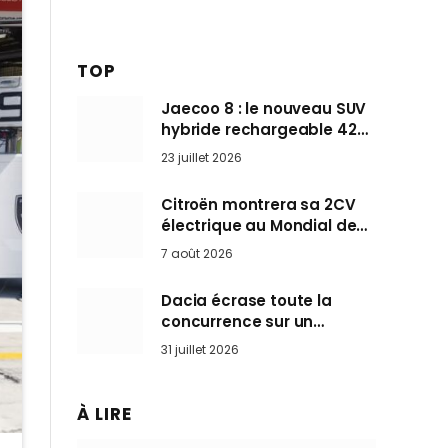
TOP
Jaecoo 8 : le nouveau SUV
hybride rechargeable 428
ch qui vise l’Audi Q7 arrive
23 juillet 2026
en Europe cet automne
Citroën montrera sa 2CV
électrique au Mondial de
Paris pendant que BMW et
7 août 2026
Mini désertent le salon
Dacia écrase toute la
concurrence sur un
marché où personne ne
31 juillet 2026
l’attendait
À LIRE