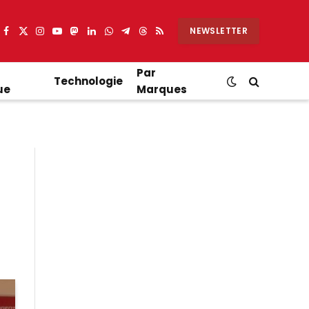
NEWSLETTER
Facebook
X
Instagram
YouTube
Mastodon
LinkedIn
WhatsApp
Partager
Threads
RSS
(Twitter)
sur
Telegram
Par
Technologie
ue
Marques