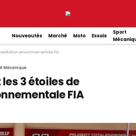
Sport
Nouveautés
Marché
Moto
Essais
Mécaniq
ccréditation environnementale FIA
rt Mécanique
les 3 étoiles de
ronnementale FIA