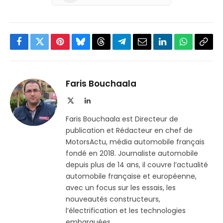
Facebook
Twitter
Pinterest
Bluesky
Threads
Partager
Email
LinkedIn
WhatsApp
Copi
sur
le
Telegram
lien
Faris Bouchaala
X
LinkedIn
(Twitter)
Faris Bouchaala est Directeur de
publication et Rédacteur en chef de
MotorsActu, média automobile français
fondé en 2018. Journaliste automobile
depuis plus de 14 ans, il couvre l’actualité
automobile française et européenne,
avec un focus sur les essais, les
nouveautés constructeurs,
l’électrification et les technologies
embarquées.