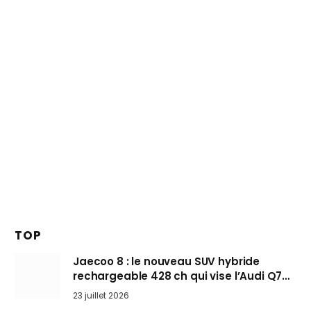
TOP
Jaecoo 8 : le nouveau SUV hybride
rechargeable 428 ch qui vise l’Audi Q7
arrive en Europe cet automne
23 juillet 2026