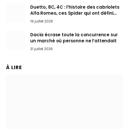
Duetto, 8C, 4C : l’histoire des cabriolets
Alfa Romeo, ces Spider qui ont défini
l’art de rouler cheveux au vent
19 juillet 2026
Dacia écrase toute la concurrence sur
un marché où personne ne l’attendait
31 juillet 2026
À LIRE