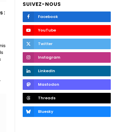
SUIVEZ-NOUS
 :
Facebook
YouTube
Twitter
nis
ls
Instagram
s
LinkedIn
s
.
Mastodon
Threads
Bluesky