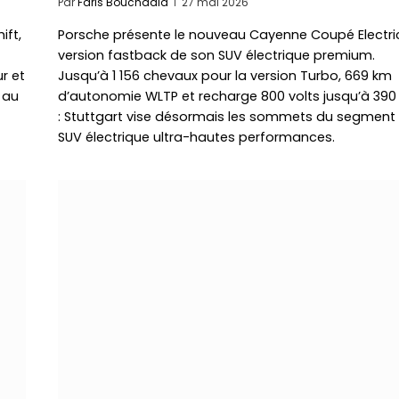
Par
Faris Bouchaala
27 mai 2026
ift,
Porsche présente le nouveau Cayenne Coupé Electri
version fastback de son SUV électrique premium.
r et
Jusqu’à 1 156 chevaux pour la version Turbo, 669 km
 au
d’autonomie WLTP et recharge 800 volts jusqu’à 390
: Stuttgart vise désormais les sommets du segment
SUV électrique ultra-hautes performances.