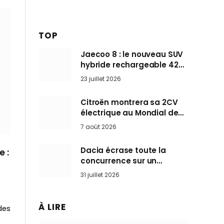
TOP
Jaecoo 8 : le nouveau SUV
hybride rechargeable 428
ch qui vise l’Audi Q7 arrive
23 juillet 2026
en Europe cet automne
Citroën montrera sa 2CV
électrique au Mondial de
Paris pendant que BMW et
7 août 2026
Mini désertent le salon
Dacia écrase toute la
 :
concurrence sur un
marché où personne ne
31 juillet 2026
l’attendait
À LIRE
des