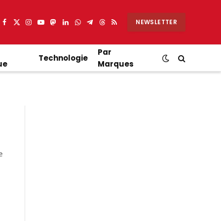
NEWSLETTER
Facebook
X
Instagram
YouTube
Mastodon
LinkedIn
WhatsApp
Partager
Threads
RSS
(Twitter)
sur
Telegram
Par
Technologie
ue
Marques
e