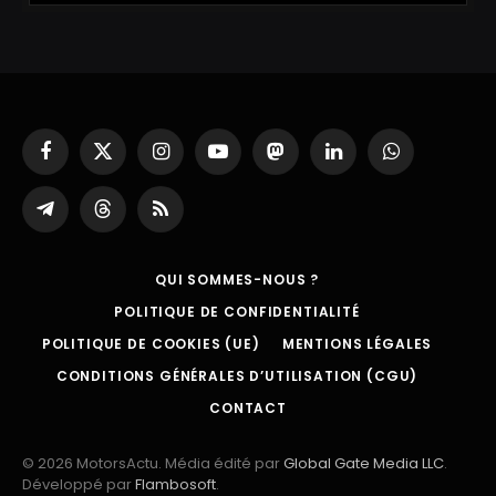
Facebook
X
Instagram
YouTube
Mastodon
LinkedIn
WhatsApp
(Twitter)
Partager
Threads
RSS
sur
Telegram
QUI SOMMES-NOUS ?
POLITIQUE DE CONFIDENTIALITÉ
POLITIQUE DE COOKIES (UE)
MENTIONS LÉGALES
CONDITIONS GÉNÉRALES D’UTILISATION (CGU)
CONTACT
© 2026 MotorsActu. Média édité par
Global Gate Media LLC
.
Développé par
Flambosoft
.