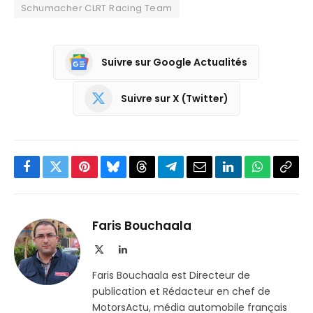
Schumacher CLRT Racing Team
Suivre sur Google Actualités
Suivre sur X (Twitter)
Facebook
Twitter
Pinterest
Bluesky
Threads
Partager
Email
LinkedIn
WhatsApp
Copi
sur
le
Telegram
lien
Faris Bouchaala
X
LinkedIn
(Twitter)
Faris Bouchaala est Directeur de
publication et Rédacteur en chef de
MotorsActu, média automobile français