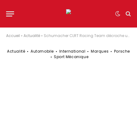
Accueil
»
Actualité
»
Schumacher CLRT Racing Team décroche un podium mondial FIA au Grand Prix de Macao
Actualité
Automobile
International
Marques
Porsche
Sport Mécanique