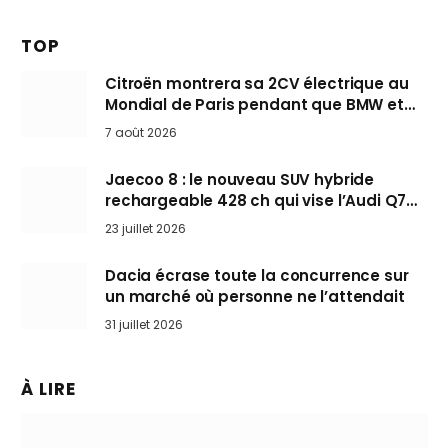
TOP
Citroën montrera sa 2CV électrique au
Mondial de Paris pendant que BMW et
Mini désertent le salon
7 août 2026
Jaecoo 8 : le nouveau SUV hybride
rechargeable 428 ch qui vise l’Audi Q7
arrive en Europe cet automne
23 juillet 2026
Dacia écrase toute la concurrence sur
un marché où personne ne l’attendait
31 juillet 2026
À LIRE