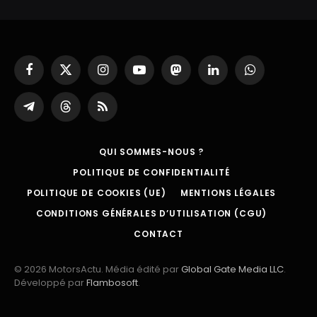
Facebook
X
Instagram
YouTube
Mastodon
LinkedIn
WhatsApp
(Twitter)
Partager
Threads
RSS
sur
Telegram
QUI SOMMES-NOUS ?
POLITIQUE DE CONFIDENTIALITÉ
POLITIQUE DE COOKIES (UE)
MENTIONS LÉGALES
CONDITIONS GÉNÉRALES D’UTILISATION (CGU)
CONTACT
© 2026 MotorsActu. Média édité par
Global Gate Media LLC
.
Développé par
Flambosoft
.