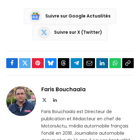
Suivre sur Google Actualités
Suivre sur X (Twitter)
Facebook
Twitter
Pinterest
Bluesky
Threads
Partager
Email
LinkedIn
WhatsApp
Copi
sur
le
Telegram
lien
Faris Bouchaala
X
LinkedIn
(Twitter)
Faris Bouchaala est Directeur de
publication et Rédacteur en chef de
MotorsActu, média automobile français
fondé en 2018. Journaliste automobile