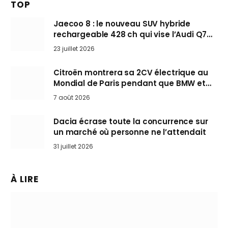
TOP
Jaecoo 8 : le nouveau SUV hybride
rechargeable 428 ch qui vise l’Audi Q7
arrive en Europe cet automne
23 juillet 2026
Citroën montrera sa 2CV électrique au
Mondial de Paris pendant que BMW et
Mini désertent le salon
7 août 2026
Dacia écrase toute la concurrence sur
un marché où personne ne l’attendait
31 juillet 2026
À LIRE