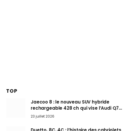
TOP
Jaecoo 8 : le nouveau SUV hybride
rechargeable 428 ch qui vise l’Audi Q7
arrive en Europe cet automne
23 juillet 2026
Duetto, 8C, 4C : l’histoire des cabriolets