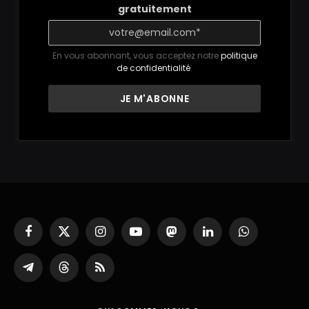
gratuitement
En vous abonnant, vous acceptez notre
politique
de confidentialité
.
Facebook
X
Instagram
YouTube
Mastodon
LinkedIn
WhatsApp
(Twitter)
Partager
Threads
RSS
sur
Telegram