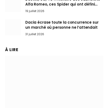
Alfa Romeo, ces Spider qui ont défini
l’art de rouler cheveux au vent
19 juillet 2026
Dacia écrase toute la concurrence sur
un marché où personne ne l’attendait
31 juillet 2026
À LIRE