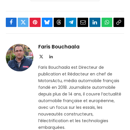
Facebook
Twitter
Pinterest
Bluesky
Threads
Partager
Email
LinkedIn
WhatsApp
Copi
sur
le
Telegram
lien
Faris Bouchaala
X
LinkedIn
(Twitter)
Faris Bouchaala est Directeur de
publication et Rédacteur en chef de
MotorsActu, média automobile français
fondé en 2018. Journaliste automobile
depuis plus de 14 ans, il couvre l’actualité
automobile française et européenne,
avec un focus sur les essais, les
nouveautés constructeurs,
l’électrification et les technologies
embarquées.