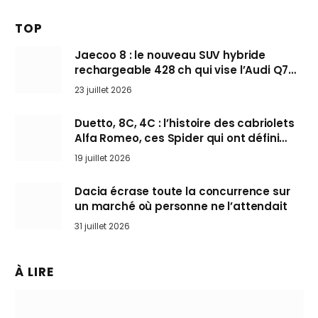
TOP
Jaecoo 8 : le nouveau SUV hybride
rechargeable 428 ch qui vise l’Audi Q7
arrive en Europe cet automne
23 juillet 2026
Duetto, 8C, 4C : l’histoire des cabriolets
Alfa Romeo, ces Spider qui ont défini
l’art de rouler cheveux au vent
19 juillet 2026
Dacia écrase toute la concurrence sur
un marché où personne ne l’attendait
31 juillet 2026
À LIRE