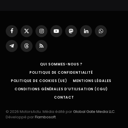
Facebook
X
Instagram
YouTube
Mastodon
LinkedIn
WhatsApp
(Twitter)
Partager
Threads
RSS
sur
Telegram
QUI SOMMES-NOUS ?
POLITIQUE DE CONFIDENTIALITÉ
POLITIQUE DE COOKIES (UE)
MENTIONS LÉGALES
CONDITIONS GÉNÉRALES D’UTILISATION (CGU)
CONTACT
© 2026 MotorsActu. Média édité par
Global Gate Media LLC
.
Développé par
Flambosoft
.